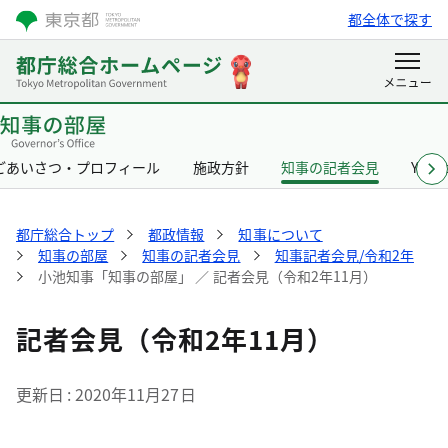
都全体で探す
ごあいさつ・プロフィール
施政方針
知事の記者会見
Yurik
都庁総合トップ
都政情報
知事について
知事の部屋
知事の記者会見
知事記者会見/令和2年
小池知事「知事の部屋」 ／ 記者会見（令和2年11月）
記者会見（令和2年11月）
更新日
2020年11月27日