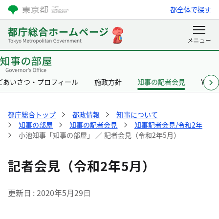
都全体で探す
ごあいさつ・プロフィール
施政方針
知事の記者会見
Yurik
都庁総合トップ
都政情報
知事について
知事の部屋
知事の記者会見
知事記者会見/令和2年
小池知事「知事の部屋」 ／ 記者会見（令和2年5月）
記者会見（令和2年5月）
更新日
2020年5月29日