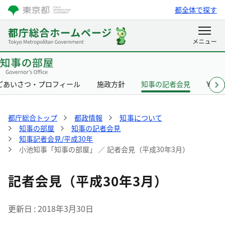
都全体で探す
ごあいさつ・プロフィール
施政方針
知事の記者会見
Yurik
都庁総合トップ
都政情報
知事について
知事の部屋
知事の記者会見
知事記者会見/平成30年
小池知事「知事の部屋」 ／ 記者会見（平成30年3月）
記者会見（平成30年3月）
更新日
2018年3月30日