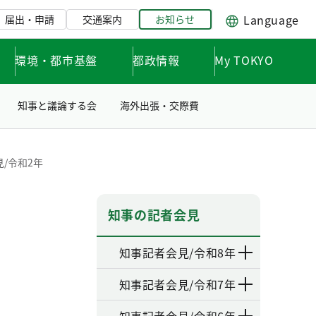
Language
届出・申請
交通案内
お知らせ
環境・都市基盤
都政情報
My TOKYO
知事と議論する会
海外出張・交際費
/令和2年
知事の記者会見
知事記者会見/令和8年
知事記者会見/令和7年