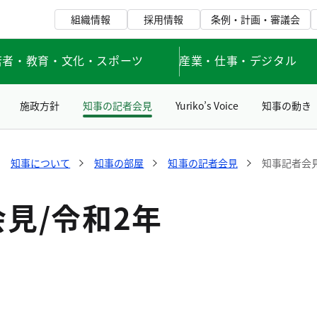
組織情報
採用情報
条例・計画・審議会
若者・教育・文化・スポーツ
産業・仕事・デジタル
施政方針
知事の記者会見
Yuriko’s Voice
知事の動き
知事について
知事の部屋
知事の記者会見
知事記者会見
見/令和2年