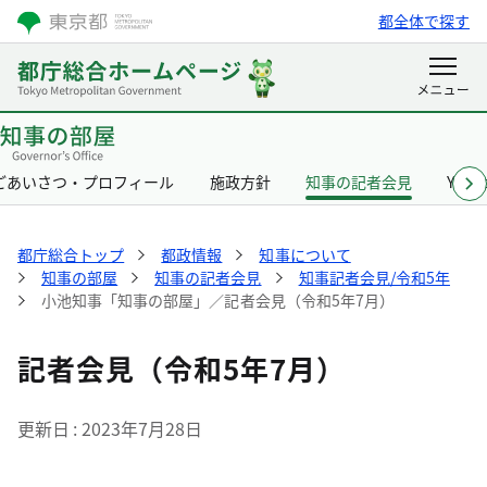
都全体で探す
ごあいさつ・プロフィール
施政方針
知事の記者会見
Yurik
都庁総合トップ
都政情報
知事について
知事の部屋
知事の記者会見
知事記者会見/令和5年
小池知事「知事の部屋」／記者会見（令和5年7月）
記者会見（令和5年7月）
更新日
2023年7月28日