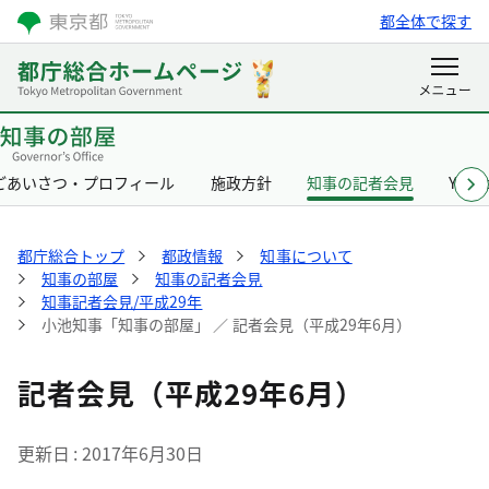
都全体で探す
ごあいさつ・プロフィール
施政方針
知事の記者会見
Yurik
都庁総合トップ
都政情報
知事について
知事の部屋
知事の記者会見
知事記者会見/平成29年
小池知事「知事の部屋」 ／ 記者会見（平成29年6月）
記者会見（平成29年6月）
更新日
2017年6月30日