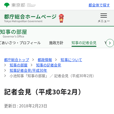
都全体で探す
ごあいさつ・プロフィール
施政方針
知事の記者会見
Yurik
都庁総合トップ
都政情報
知事について
知事の部屋
知事の記者会見
知事記者会見/平成30年
小池知事「知事の部屋」 ／ 記者会見（平成30年2月）
記者会見（平成30年2月）
更新日
2018年2月23日