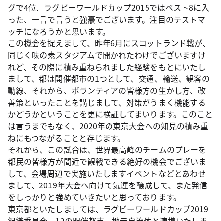
グで4位、ラグビーワールドカップ2015ではベスト8に入
った、一言で言うと強豪でございます。注目のテストマ
ッチになろうかと思います。
この機会を捉えまして、昨年6月にスコットランド戦が、
同じく味の素スタジアムで開かれたわけでございますけ
れど、その際に積み重ねられました経験をもとにいたし
まして、都は開催都市の1つとして、交通、輸送、観客の
動線、それから、ボランティアの皆様方の生かし方、改
善策といったことを講じまして、対策がうまく機能する
かどうかということを更に検証してまいります。このこと
は言うまでもなく、2020年の東京大会への知見の積み重
ねにもつながることと存じます。
それから、この試合は、世界最高峰のチームのプレーを
都民の皆様方が間近で観戦できる絶好の機会でございま
して、会場周辺で実施いたしますイベントなどとあわせ
まして、2019年大会へ向けて気運を醸成して、また発信
をしっかりと強めていきたいと思っております。
東京都といたしましては、ラグビーワールドカップ2019
組織委員会、12の開催都市、地元自治体と連携いたしま