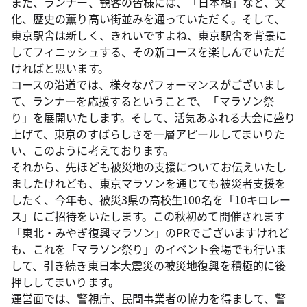
また、ランナー、観客の皆様には、「日本橋」など、文
化、歴史の薫り高い街並みを通っていただく。そして、
東京駅舎は新しく、きれいですよね、東京駅舎を背景に
してフィニッシュする、その新コースを楽しんでいただ
ければと思います。
コースの沿道では、様々なパフォーマンスがございまし
て、ランナーを応援するということで、「マラソン祭
り」を展開いたします。そして、活気あふれる大会に盛り
上げて、東京のすばらしさを一層アピールしてまいりた
い、このように考えております。
それから、先ほども被災地の支援についてお伝えいたし
ましたけれども、東京マラソンを通じても被災者支援を
したく、今年も、被災3県の高校生100名を「10キロレー
ス」にご招待をいたします。この秋初めて開催されます
「東北・みやぎ復興マラソン」のPRでございますけれど
も、これを「マラソン祭り」のイベント会場でも行いま
して、引き続き東日本大震災の被災地復興を積極的に後
押ししてまいります。
運営面では、警視庁、民間事業者の協力を得まして、警