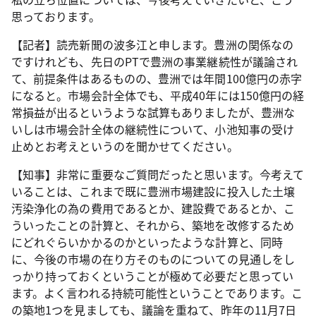
思っております。
【記者】読売新聞の波多江と申します。豊洲の関係なの
ですけれども、先日のPTで豊洲の事業継続性が議論され
て、前提条件はあるものの、豊洲では年間100億円の赤字
になると。市場会計全体でも、平成40年には150億円の経
常損益が出るというような試算もありましたが、豊洲な
いしは市場会計全体の継続性について、小池知事の受け
止めとお考えというのを聞かせてください。
【知事】非常に重要なご質問だったと思います。今考えて
いることは、これまで既に豊洲市場建設に投入した土壌
汚染浄化の為の費用であるとか、建設費であるとか、こ
ういったことの計算と、それから、築地を改修するため
にどれぐらいかかるのかといったような計算と、同時
に、今後の市場の在り方そのものについての見通しをし
っかり持っておくということが極めて必要だと思ってい
ます。よく言われる持続可能性ということであります。こ
の築地1つを見ましても、議論を重ねて、昨年の11月7日