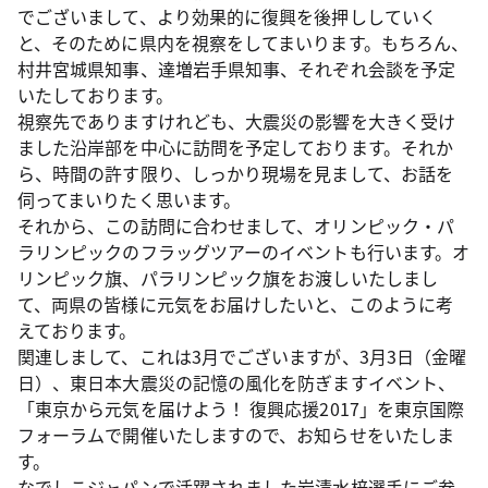
でございまして、より効果的に復興を後押ししていく
と、そのために県内を視察をしてまいります。もちろん、
村井宮城県知事、達増岩手県知事、それぞれ会談を予定
いたしております。
視察先でありますけれども、大震災の影響を大きく受け
ました沿岸部を中心に訪問を予定しております。それか
ら、時間の許す限り、しっかり現場を見まして、お話を
伺ってまいりたく思います。
それから、この訪問に合わせまして、オリンピック・パ
ラリンピックのフラッグツアーのイベントも行います。オ
リンピック旗、パラリンピック旗をお渡しいたしまし
て、両県の皆様に元気をお届けしたいと、このように考
えております。
関連しまして、これは3月でございますが、3月3日（金曜
日）、東日本大震災の記憶の風化を防ぎますイベント、
「東京から元気を届けよう！ 復興応援2017」を東京国際
フォーラムで開催いたしますので、お知らせをいたしま
す。
なでしこジャパンで活躍されました岩清水梓選手にご参