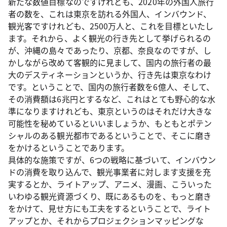
新たな数値目標なのですけれども、2020年の外国人旅行
者の数を、これは東京を訪れる外国人、インバウンド、
観光客ですけれども、2500万人と、これを目標といたし
ます。それから、よく観光の行き先として挙げられるの
が、沖縄の島々であったり、京都、奈良なのですが、し
かしながら改めて客観的に見まして、国内の旅行者の最
大のデスティネーションというか、行き先は東京なわけ
です。ということで、国内の旅行者数を6億人、そして、
その消費額は6兆円とするなど、これはとても野心的な水
準になりますけれども、東京というのはそれだけ大きな
可能性を秘めているといいましょうか、もともとポテン
シャルのある観光都市であるということで、そこに磨き
をかけるということであります。
具体的な施策ですが、6つの戦略に基づいて、インバウン
ドの消費を取り込んで、観光事業者に対します支援を充
実するとか、ライトアップ、アニメ、漫画、こういった
いわゆる観光資源づくり、既にあるものを、もっと磨き
をかけて、見せ方にも工夫をするということで、ライト
アップとか、それからプロジェクションマッピングな