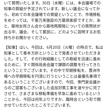
いて質問いたします。30日（水曜）には、本会議場での
知事の質疑が予定されています。新しい議会になってか
ら、初めての本会議場での質疑ということで、市場移転
をめぐっては、千客万来施設の万葉倶楽部ですとか、あ
と、築地女将さん会から築地再開発についての質問状が
出る中、議会、そして都民に、どのように説明するお気
持ちかお聞かせください。
【知事】はい。今回は、6月20日（火曜）の時点で、私は
知事として基本方針ということで発表させていただきま
した。そして、その行政組織としての取組を迅速に進め
るために、すぐ関係局長会議で課題の調整を行ってきた
ということでございます。その中で早期移転を、豊洲市
場への早期移転を円滑に行うということは最優先事項で
あるということでございますので、今回、専門家会議か
らのご提案もございました追加対策工事を速やかに完了
させて、さまざまな移転準備を早急に進めているという
ことから、今回は何年ぶりですか、臨時会という形で開
かせていただいたところでございます。