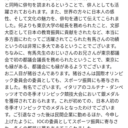
と同時に俳句を読まれるということで、俳人としても活
躍されておられます。また、世界の方々に日本人の感
性、そして文化の魅力を、俳句を通じて伝えてこられま
した。何よりも東京大学の総長を務められたこと、文部
大臣として日本の教育振興に貢献をされたなど、本当に
多方面にわたってご活躍されてこられた有馬さんの功績
というのは非常に多大であるということでございます。
ちなみに、有馬先生のおじいさんのお兄さんが東京都議
会で初の都議会議長を務められたということで、東京に
も縁がある、都議会にも縁があるようでございます。
お二人目が猪谷さんであります。猪谷さんは国際オリンピ
ック委員会の委員としても、スポーツ振興にも寄与され
ました。有名でございます。イタリアのコルチナ・ダンペ
ッツオでの冬季オリンピック競技大会において銀メダル
を獲得されておられます。これが初めての、日本人初の
冬季オリンピックでのメダルとなったわけでございま
す。ご引退なさった後は民間企業に勤めるほか、今申し
上げたように、IOCの委員としてスポーツ振興に寄与さ