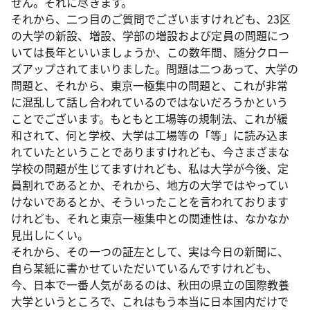
せん。それに尽きます。
それから、二つ目のご質問でございますけれども、23区
の大学の新設、増設、学部の増設および定員の問題につ
いては長年といいましょうか、この数年間、随分クロー
ズアップされてまいりました。問題は二つあって、大学の
問題と、それから、東京一極集中の問題と、これが非常
に混乱して話し合われているのではないだろうかという
ことでございます。もともと工場等の規制法、これが緩
和されて、何と学校、大学は工場等の「等」に読み込ま
れていたということでありますけれども、今さまざまな
学校の問題が生じてますけれども、私は大学が今後、定
員割れであるとか、それから、地方の大学ではやってい
けないであるとか、そういったことを言われております
けれども、それと東京一極集中との関連性は、なかなか
見出しにくい。
それから、その一つの証左として、実は今日の新聞に、
自ら某紙に書かせていただいているんですけれども、
今、日本で一番人気があるのは、秋田の県立の国際教養
大学というところで、これはもう本当に日本国内だけで