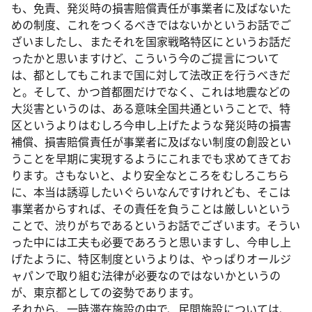
も、免責、発災時の損害賠償責任が事業者に及ばないた
めの制度、これをつくるべきではないかというお話でご
ざいましたし、またそれを国家戦略特区にというお話だ
ったかと思いますけど、こういう今のご提言について
は、都としてもこれまで国に対して法改正を行うべきだ
と。そして、かつ首都圏だけでなく、これは地震などの
大災害というのは、ある意味全国共通ということで、特
区というよりはむしろ今申し上げたような発災時の損害
補償、損害賠償責任が事業者に及ばない制度の創設とい
うことを早期に実現するようにこれまでも求めてきてお
ります。さもないと、より安全なところをむしろこちら
に、本当は誘導したいぐらいなんですけれども、そこは
事業者からすれば、その責任を負うことは厳しいという
ことで、渋りがちであるというお話でございます。そうい
った中には工夫も必要であろうと思いますし、今申し上
げたように、特区制度というよりは、やっぱりオールジ
ャパンで取り組む法律が必要なのではないかというの
が、東京都としての姿勢であります。
それから、一時滞在施設の中で、民間施設については、