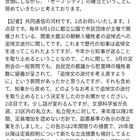
念頭にしながら、「セーフ シティ」の確立ということに
努めていきたいと考えております。
【記者】共同通信の河村です。2点お伺いいたします。1
点目です。毎年9月1日に都立公園で市民団体が主催で開
催されている、関東大震災の朝鮮人犠牲者の追悼式への
追悼文送付に関してです。これまで歴代の知事は追悼文
を送ってこられたようですが、今年から知事が送ること
を取り止めるということなので、これに関して、3月の定
例会の一般質問でも、自民党の都議から慰霊碑の犠牲者
数に疑義が呈されて、「追悼文の送付を考え直すよう
に」という質問があったかと思うんですが、それも含め
て、知事から改めて、どのようなお考えで追悼文の送付
を取り止めるという決定をしたのかお聞かせください。
2点目です。少し話が変わるんですが、文部科学省が先
週、23区内の私立大、私立短大に対して、来年度以降2年
間、定員増加を認めない方針で、設置基準の告示の改正
案を示しました。この告示は2年間限りの措置で、20年度
以降は定員抑制について新たな立法措置も検討してると