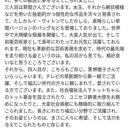
れ、多くの都民に夢を与えてこられました。
三人目は草間さんでございます。水玉、それから網目模様
などを用いた独創的かつ個性的な作品を次々と発表され
て、たしかルイ・ヴィトンでしたかしら、素晴らしい草
間バージョンのバッグなども登場しておりました。世界
中で大規模な個展を開催して、大変人気が出て、そして
前衛芸術家として長年にわたってお元気に活躍しておら
れます。現在も革新的な芸術表現を求めて、時代の最先端
を走り続ける姿というのは、私の目から見ても、格好良
いなと思うところでございます。
それから、四人目が、こちらもご存じ、黒栁徹子さんで
いらっしゃいます。テレビの草創期から第一線でご活
躍、そして幅広い世代の方々に親しまれて、愛されてい
る方でございます。また、社会福祉法人でトットちゃん
のトット基金を設立されたり、ユニセフ親善大使をお務
めになったりと、大変社会貢献にも積極的に取り組んで
こられました。長きにわたり幅広い分野でご活躍され、
そのお姿というのは、まさに人々に希望、そして活力を
与えてこられたものと存じます。