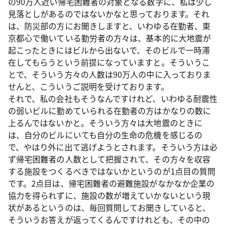
の90万人近い帰宅困難者の対象となる数字に、私は少し
見落としがあるのではないかなと思っております。それ
は、防災部の方にお聞きしますと、いわゆる在勤者、東
京都心で働いている勤労者の方々は、基本的に大地震が
起こったときにはビルから出ないで、そのビルで一時滞
在してもらうという前提になっていますと。そういうこ
とで、そういう方々の人数は90万人の中に入っておりま
せんと、こういうご説明を受けております。
それで、私の会社もそうなんですけれど、いわゆる耐震性
の弱いビルに勤めていられる在勤者の方はかなりの数に
上るんではないかと。そういう方々は大地震のときに
は、自分のビルにいても自分の生命の危機を感じるの
で、やはり外に出て逃げようとされます。そういう方は必
ず帰宅困難者の人数として把握されて、その方々を収容
する施設をつくるべきではないかというのが1点目の質問
です。2点目は、帰宅困難者の避難施設がなかなか企業の
協力を得られずに、施設の数が増えていかないという現
状があるというのは、毎回質問してお聞きしていると、
そういうお答えが返ってくるんですけれども、その中の