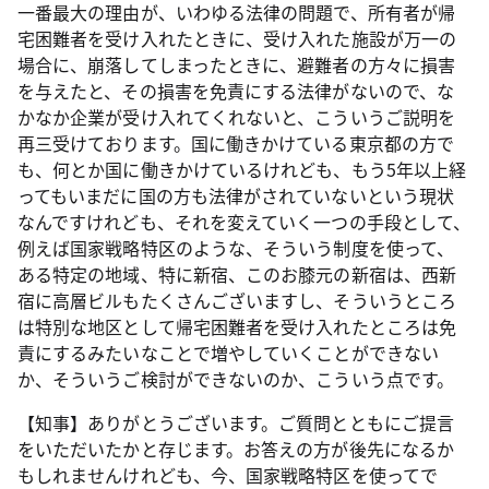
一番最大の理由が、いわゆる法律の問題で、所有者が帰
宅困難者を受け入れたときに、受け入れた施設が万一の
場合に、崩落してしまったときに、避難者の方々に損害
を与えたと、その損害を免責にする法律がないので、な
かなか企業が受け入れてくれないと、こういうご説明を
再三受けております。国に働きかけている東京都の方で
も、何とか国に働きかけているけれども、もう5年以上経
ってもいまだに国の方も法律がされていないという現状
なんですけれども、それを変えていく一つの手段として、
例えば国家戦略特区のような、そういう制度を使って、
ある特定の地域、特に新宿、このお膝元の新宿は、西新
宿に高層ビルもたくさんございますし、そういうところ
は特別な地区として帰宅困難者を受け入れたところは免
責にするみたいなことで増やしていくことができない
か、そういうご検討ができないのか、こういう点です。
【知事】ありがとうございます。ご質問とともにご提言
をいただいたかと存じます。お答えの方が後先になるか
もしれませんけれども、今、国家戦略特区を使ってで