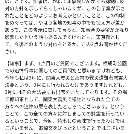
のことです。知事は、かねて知事会なんかでも抑制に反
対の方針を示してらっしゃいますが、この告示案が示さ
れたことをどのようにお考えかということと、この抑制
をめぐっては、やはり各地の知事の中でも捉え方が差が
あって、この告示に関して言うと、知事会の要望がかなり
影響したという話もあるんですけれども、東京都とし
て、今後どのような対応をとるか、この2点お聞かせくだ
さい。
【知事】まず、1点目のご質問でございます。横網町公園
での追悼行事に関してのご質問だと思いますけれども、
今年も私は3月に、関東大震災と都内の戦災遭難者慰霊大
法要という、9月にも行われるわけでありますけれども、
3月にはその大法要にも出席をいたしております。その場
で都知事として、関東大震災で犠牲となられた全ての
方々への追悼の意を表したところでございます。という
ことで、この全ての方々に対しましての慰霊を行ってい
るということで、今回、特出しの意味で行ったわけでは
ございません。追悼文を送ったということではございま