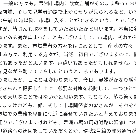
が、一般の方々も。豊洲市場内に飲食店舗がそのまま移ってお
販店舗、そして見学者通路で上からセリが見られるなど、い
の午前10時以降、市場に入ることができるということでござ
すが、皆さんも取材をしていただいたかと思います。本当に
物である荷が集まったこともございまして、市場内、それか
ります。また、市場業者の方々をはじめとして、産地の方々
する方々、利用する方々が、当然、初日でございますので、
ともあったかと思います。戸惑いもあったかもしれません。
を見ながら動いていらしたというところであります。
りましたが、日にちは変わりまして、今日、混雑がかなり緩
をきちんと把握した上で、必要な対策を検討して、一つひと
大変大切なことではないかと思います。もちろん、落ち着く
りますけれども、都、そして市場関係者の皆さんが、それぞ
市場での業務を早期に軌道に乗せていきたいと考えておりま
通りでございますけれども、豊洲市場の周辺道路の混雑につ
辺道路への迂回をしていただくとか、環状2号線の部分通行