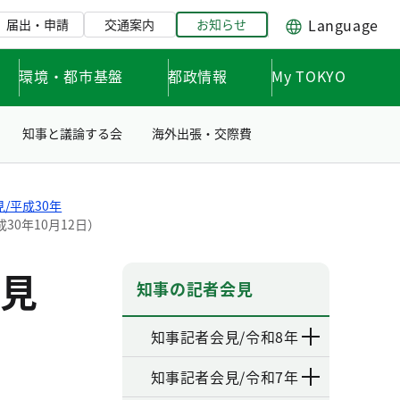
Language
届出・申請
交通案内
お知らせ
環境・都市基盤
都政情報
My TOKYO
知事と議論する会
海外出張・交際費
/平成30年
0年10月12日）
見
知事の記者会見
知事記者会見/令和8年
知事記者会見/令和7年