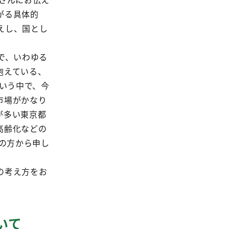
がる具体的
えし、国とし
で、いわゆる
抱えている、
ういう中で、今
市場がかなり
が多い東京都
高齢化などの
私の方から申し
の考え方をお
。
いて