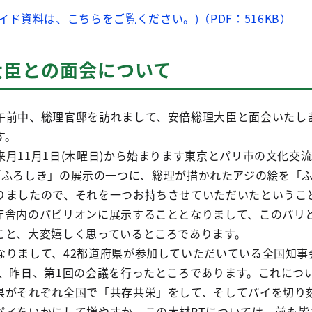
イド資料は、こちらをご覧ください。)（PDF：516KB）
大臣との面会について
午前中、総理官邸を訪れまして、安倍総理大臣と面会いたし
す。
月11月1日(木曜日)から始まります東京とパリ市の文化交
IS」の「ふろしき」の展示の一つに、総理が描かれたアジの絵を「
りましたので、それを一つお持ちさせていただいたというこ
庁舎内のパビリオンに展示することとなりまして、このパリ
こと、大変嬉しく思っているところであります。
なりまして、42都道府県が参加していただいている全国知事
組、昨日、第1回の会議を行ったところであります。これにつ
県がそれぞれ全国で「共存共栄」をして、そしてパイを切り
パイをいかにして増やすか。この木材PTについては、前も皆