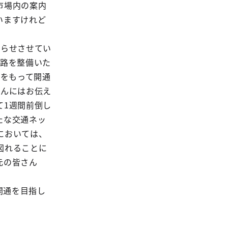
市場内の案内
いますけれど
知らせさせてい
道路を整備いた
時をもって開通
さんにはお伝え
て1週間前倒し
たな交通ネッ
においては、
図れることに
元の皆さん
開通を目指し