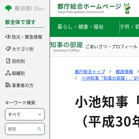
コンテンツにスキップ
都全体で探す
暮らし・健康・福祉
子供・
防災・緊急情報
ごあいさつ・プロフィール
カテゴリ別
目的別
都庁総合トップ
都政情報
組織別
小池知事「知事の部屋」／記者
事業者の方
小池知事
キーワード検索
（平成30