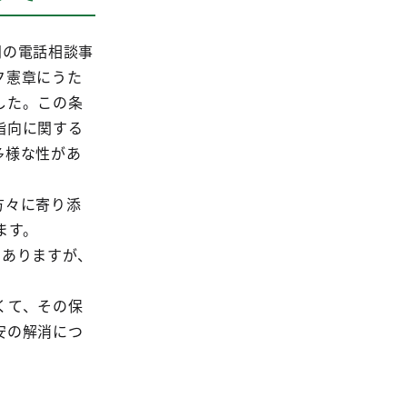
門の電話相談事
ク憲章にうた
した。この条
指向に関する
多様な性があ
。
方々に寄り添
ます。
でありますが、
くて、その保
安の解消につ