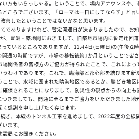
ない方もいらっしゃる。ということで、場内アナウンスや、
るところでございます。「ローマは一日にしてならず」と言
分改善したということではないかなと思います。
いてでありますけれど、暫定開通日が決まりましたので、お
すが、豊洲・築地間におきまして、旧築地市場内に暫定迂回
っているところでありますが、11月4日(日曜日)の(午後)2
の開通の時期ですが、市場の移転後約1か月ということで皆
市場関係者の皆様方のご協力が得られたことで、これによっ
いうわけであります。これで、臨海部と都心部を結びます新
うことで、水域に囲まれた晴海地区であるとか、勝どき地区
に確保されることになりまして、防災性の観点からの向上も
につきましても、開通に至るまでご協力をいただきました地
深く感謝を申し上げたく存じます。
続き、本線のトンネル工事を進めまして、2022年度の全線
ざいます。
建設局にお聞きください。