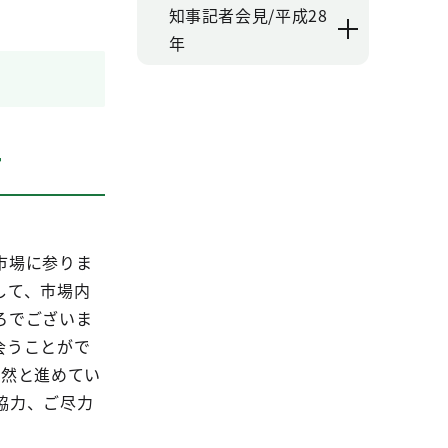
知事記者会見/平成28
年
て
市場に参りま
して、市場内
ろでございま
会うことがで
整然と進めてい
協力、ご尽力