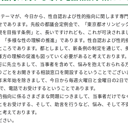
のテーマが、今日から、性自認および性的指向に関します専
せであります。先般の都議会定例会で、「東京都オリンピッ
現を目指す条例」と、長いですけれども、これが可決されま
、「多様な性の理解の推進」であります。性自認および性的
ところであります。都としまして、新条例の制定を通じて、
様方の理解の促進も図っていく必要があると考えております
行に先立ちまして、当事者を含めて、悩みを抱えておられる
りごとをお聞きする相談窓口を開設するということでござい
年末年始を除きまして、今日から毎週火曜日と金曜日の2日
間で、電話でお受けするということであります。
的指向に係るさまざまな問題につきまして、当事者だけでな
とをお受けする、そして、助言を行うなど、悩み、そして不
と考えております。
ださい。