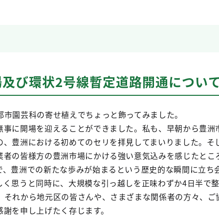
場及び環状2号線暫定道路開通につい
都市園芸科の寄せ植えでちょっと飾ってみました。
無事に開場を迎えることができました。私も、早朝から豊洲
の、豊洲における初めてのセリを拝見してまいりました。そ
業者の皆様方の豊洲市場にかける強い意気込みを感じたとこ
で、豊洲での新たな歩みが始まるという歴史的な瞬間に立ち
しく思うと同時に、大規模な引っ越しを正味わずか4日半で
、それから地元区の皆さんや、さまざまな関係者の方々、ご
感謝を申し上げたく存じます。