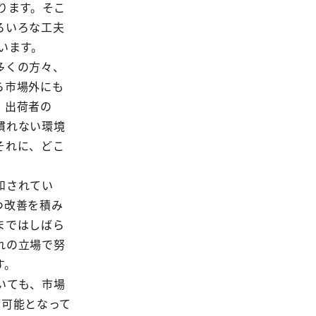
ります。そこ
ろいろな工夫
います。
多くの方々、
ら市場外にも
、出荷者の
慣れない環境
それに、どこ
和されてい
つ改善を積み
まではしばら
れの立場で努
す。
いても、市場
が可能となって