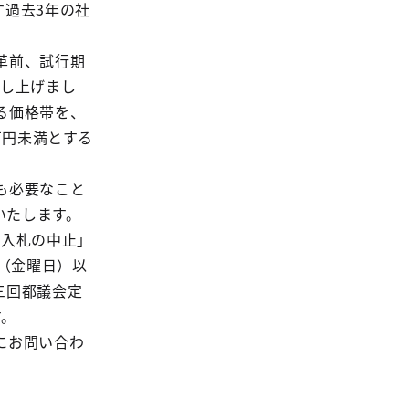
す過去3年の社
革前、試行期
申し上げまし
る価格帯を、
0万円未満とする
も必要なこと
いたします。
者入札の中止」
（金曜日）以
三回都議会定
す。
にお問い合わ