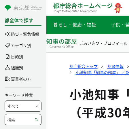
コンテンツにスキップ
都全体で探す
暮らし・健康・福祉
子供・
防災・緊急情報
ごあいさつ・プロフィール
カテゴリ別
目的別
都庁総合トップ
都政情報
組織別
小池知事「知事の部屋」 ／ 
事業者の方
小池知事
キーワード検索
（平成30