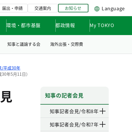
Language
届出・申請
交通案内
お知らせ
環境・都市基盤
都政情報
My TOKYO
知事と議論する会
海外出張・交際費
/平成30年
0年5月11日）
見
知事の記者会見
知事記者会見/令和8年
知事記者会見/令和7年