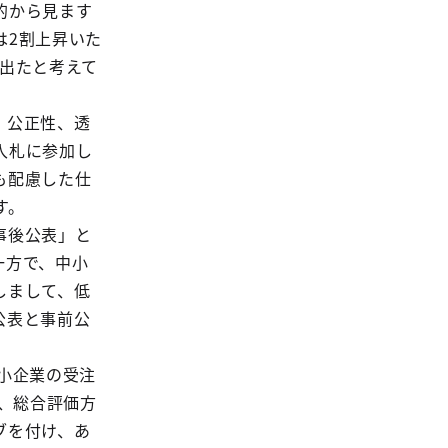
的から見ます
は2割上昇いた
出たと考えて
、公正性、透
入札に参加し
も配慮した仕
す。
事後公表」と
一方で、中小
しまして、低
公表と事前公
小企業の受注
は、総合評価方
ブを付け、あ