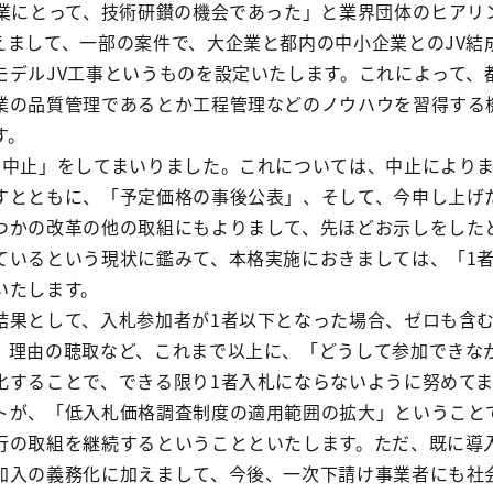
企業にとって、技術研鑚の機会であった」と業界団体のヒアリ
えまして、一部の案件で、大企業と都内の中小企業とのJV結
モデルJV工事というものを設定いたします。これによって、
業の品質管理であるとか工程管理などのノウハウを習得する
す。
の中止」をしてまいりました。これについては、中止により
すとともに、「予定価格の事後公表」、そして、今申し上げた
つかの改革の他の取組にもよりまして、先ほどお示しをした
ているという現状に鑑みて、本格実施におきましては、「1
いたします。
結果として、入札参加者が1者以下となった場合、ゼロも含
、理由の聴取など、これまで以上に、「どうして参加できな
化することで、できる限り1者入札にならないように努めて
トが、「低入札価格調査制度の適用範囲の拡大」ということ
行の取組を継続するということといたします。ただ、既に導
加入の義務化に加えまして、今後、一次下請け事業者にも社