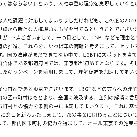
ってはならない」という、人権尊重の理念を実現していくと
な人権課題に対応してまいりましたけれども、この度の202
視点から新たな人権課題にも光を当てるということでござい
が、3点ございまして、一つ目として、LGBTなどを理由と
育の推進、これらを、いわば車の両輪と考えまして、セット
す。国の法律がまだできてない中で、LGBTにスポットを当
自治体である都道府県では、東京都が初めてとなります。そ
したキャンペーンを活用しまして、理解促進を加速してまい
かつ首都である東京でございます。LBGTなどの方々への理
内の区市町村はもとより、全国に波及する。差別の解消に言
市町村との協力を条例の中に規定してまいります。これに基
の相談窓口を新設いたしまして、都の事業に関わることについ
して、都内区市町村の協力を得まして、オール東京での施策