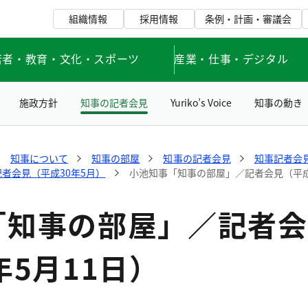
組織情報
採用情報
条例・計画・審議会
若者・教育・文化・スポーツ
産業・仕事・デジタル
施政方針
知事の記者会見
Yuriko’s Voice
知事の動き
知事について
知事の部屋
知事の記者会見
知事記者会見
記者会見（平成30年5月）
小池知事「知事の部屋」／記者会見（平成3
「知事の部屋」／記者会
年5月11日）