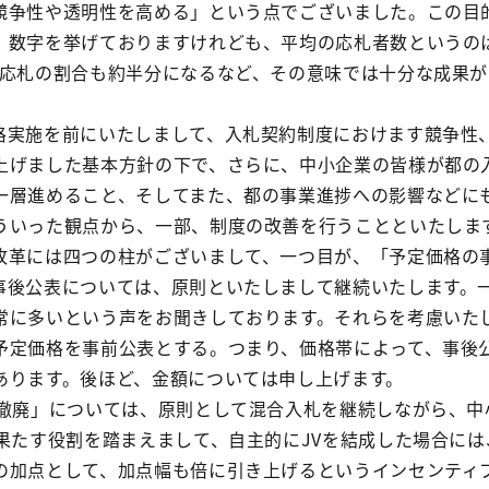
競争性や透明性を高める」という点でございました。この目
、数字を挙げておりますけれども、平均の応札者数というの
者応札の割合も約半分になるなど、その意味では十分な成果が
格実施を前にいたしまして、入札契約制度におけます競争性
上げました基本方針の下で、さらに、中小企業の皆様が都の
一層進めること、そしてまた、都の事業進捗への影響などに
ういった観点から、一部、制度の改善を行うことといたしま
改革には四つの柱がございまして、一つ目が、「予定価格の
事後公表については、原則といたしまして継続いたします。
常に多いという声をお聞きしております。それらを考慮いた
予定価格を事前公表とする。つまり、価格帯によって、事後
あります。後ほど、金額については申し上げます。
の撤廃」については、原則として混合入札を継続しながら、中
が果たす役割を踏まえまして、自主的にJVを結成した場合に
の加点として、加点幅も倍に引き上げるというインセンティ