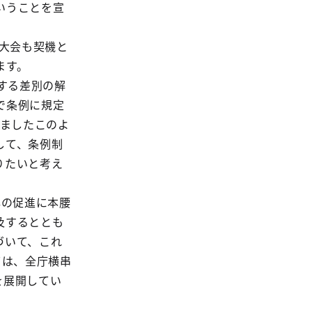
いうことを宣
0大会も契機と
ます。
する差別の解
で条例に規定
てましたこのよ
して、条例制
りたいと考え
解の促進に本腰
及するととも
づいて、これ
ては、全庁横串
を展開してい