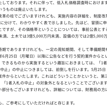
たしております。それに伴って、低入札価格調査時におけま
いうものは廃止いたします。
改革の柱でございますけれども、実施内容の詳細を、制度改
階に分けて、わかりやすく表で示しました。先ほど、冒頭に
とですが、その価格帯ということについては、事前公表とす
円未満、土木では3億5,000万円未満、設備の方では2億5,00
時期でありますけれども、一定の周知期間、そして準備期間
年6月25日（月曜日）以降に公告などを行う契約案件からと
、できるものから実施するという趣旨におきましては、「1
の中止」の中止につきましては、前倒しを行います。5月25日
案件からといたします。これはどういうことかというと、第
、「1者入札の中止」の対象外となるということでございま
い部分もございますけれども、詳細については、財務局の方
。
も、ご参考にしていただければと存じます。