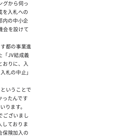
ングから伺っ
成を入札への
都内の中小企
機会を設けて
ます都の事業進
「JV結成義
とおりに、入
者入札の中止」
むということで
かったんです
まいります。
でございまし
入しておりま
会保険加入の