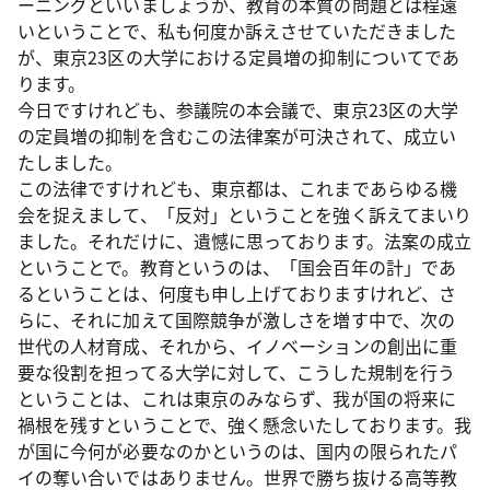
ーニングといいましょうか、教育の本質の問題とは程遠
いということで、私も何度か訴えさせていただきました
が、東京23区の大学における定員増の抑制についてであ
ります。
今日ですけれども、参議院の本会議で、東京23区の大学
の定員増の抑制を含むこの法律案が可決されて、成立い
たしました。
この法律ですけれども、東京都は、これまであらゆる機
会を捉えまして、「反対」ということを強く訴えてまいり
ました。それだけに、遺憾に思っております。法案の成立
ということで。教育というのは、「国会百年の計」であ
るということは、何度も申し上げておりますけれど、さ
らに、それに加えて国際競争が激しさを増す中で、次の
世代の人材育成、それから、イノベーションの創出に重
要な役割を担ってる大学に対して、こうした規制を行う
ということは、これは東京のみならず、我が国の将来に
禍根を残すということで、強く懸念いたしております。我
が国に今何が必要なのかというのは、国内の限られたパ
イの奪い合いではありません。世界で勝ち抜ける高等教