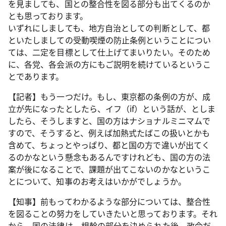
を見ましても、国との整合性を図る部分も出てくるのか
とも思っております。
いずれにしましても、地方自治としての判断として、都
といたしましての受動喫煙の防止条例ということについ
ては、二定を目標として仕上げてまいりたい。そのため
に、各党、各会派の方にもご説明を続けているというこ
とであります。
【記者】もう一つだけ。もし、東京都の条例の方が、成
立が先になったとしたら、イフ（if）という話が、としま
したら、そうしますと、国の方はナショナルミニマムで
すので、そうすると、例えば加熱式たばこの扱いとかも
含めて、ちょっとやっぱり、都と国の方で違いが出てく
るのかなという懸念もあるんですけれども、国の方の法
案が後になることで、課題が出てこないのかなというこ
とについて、知事のお考えはいかがでしょうか。
【知事】前もってわかるような部分については、整合性
を図ることの努力をしていきたいと思っております。それ
から、国の法律は、根幹の部分を決められた後、政令だ