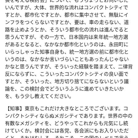
いんですが、大体、世界的な流れはコンパクトシティで
すとか、都市化ですとか、都市に集中させて、無駄にイ
ンフラをつくらないですとか、要は、車の走らない、道
路を止めようとか、そういう都市化の流れは進んでると
思うんですが、その一方で、日本国内は来年統一地方選
があるとなると、なかなか都市化というのは、永田町に
いらっしゃった知事自身も、統一地方選の前に都市化と
いうのは、なかなか言いづらいこともあったんじゃない
かなと思うんですが、そういった経験を踏まえて、二律背
反にならずに、こういったコンパクトシティの良い面で
すとか、そういった、地方切り捨てにならないという議
論を、この検討会でどういうふうに進めていきたいか
を、もう少し教えてください。
【知事】東京もこれだけ大きなところでございます。コ
ンパクトシティならぬメガシティであります。世界の中の
有数なメガシティを、どうやってこれからも元気にし続
けていくか。検討会には各党、各会派にもお入りいただ
くと。それはむしろ、それこそ、この国のレベルで言う