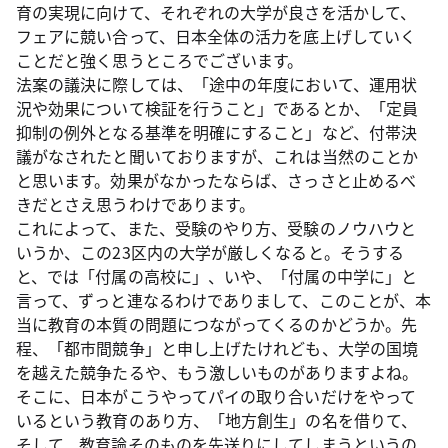
育の実現に向けて、それぞれの大学が良さを活かして、
フェアに競い合って、日本全体の活力を底上げしていく
ことだと強く思うところでございます。
法案の議決に際しては、「途中の年度において、運用状
況や効果について検証を行うこと」であるとか、「定員
抑制の例外となる基準を明確にすること」など、付帯決
議がなされたと聞いておりますが、これは当然のことか
と思います。効果がなかったならば、さっさと止めるべ
きだとさえ思うわけであります。
これによって、また、受験のやり方、受験のノウハウと
いうか、この23区内の大学が厳しくなると。そうする
と、では「付属の高校に」、いや、「付属の中学に」と
言って、ずっと連なるわけでありまして、このことが、本
当に教育の本質の問題につながってくるのかどうか。先
程、「都市間競争」と申し上げたけれども、大学の国境
を越えた競争たるや、もう激しいものがありますよね。
そこに、日本がこうやってパイの取り合いだけをやって
いるという教育のあり方、「地方創生」の名を借りて、
そして、教育論そのものを先送りにしてしまうというの