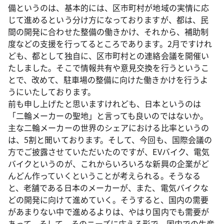
備というのは、基本的には、区市町村が地域の実情に応
じて進めるという分け方になっておりますが、都は、民
間の開発に合わせた整備の働きかけ、それから、補助制
度などの支援を行ってるところであります。2月ですけれ
ども、都として独自に、区市町村との連絡会議を開催い
たしました。そこで情報共有や意見交換を行うというこ
とで、改めて、駐車場の整備に向けた働きかけを行うよ
うにいたしております。
前も申し上げたと思いますけれども、日本というのは
「二輪メーカーの聖地」と言っても良いのではないか。
主な二輪メーカーの世界のシェアにおける比率というの
は、5割と聞いております。そして、今回も、国際会議の
方でご披露させていただいたのですが、EVバイク、電気
バイクというのが、これからいろいろな新興の企業がど
んどん作っていくということが考えられる。そうなる
と、老舗である日本のメーカーが、また、電気バイクな
どの開発に向けて進めていく。そうすると、国内の需要
があまりない中で進めるよりは、やはり国内でも需要が
あって、そして、そのニーズに応える形で、国内での生産