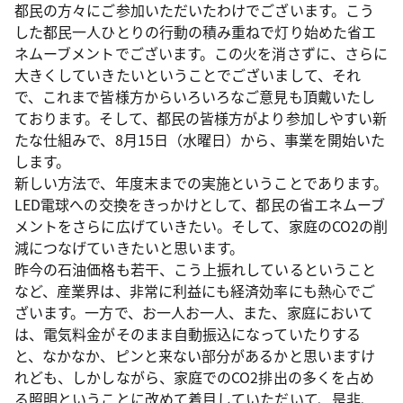
都民の方々にご参加いただいたわけでございます。こう
した都民一人ひとりの行動の積み重ねで灯り始めた省エ
ネムーブメントでございます。この火を消さずに、さらに
大きくしていきたいということでございまして、それ
で、これまで皆様方からいろいろなご意見も頂戴いたし
ております。そして、都民の皆様方がより参加しやすい新
たな仕組みで、8月15日（水曜日）から、事業を開始いた
します。
新しい方法で、年度末までの実施ということであります。
LED電球への交換をきっかけとして、都民の省エネムーブ
メントをさらに広げていきたい。そして、家庭のCO2の削
減につなげていきたいと思います。
昨今の石油価格も若干、こう上振れしているということ
など、産業界は、非常に利益にも経済効率にも熱心でご
ざいます。一方で、お一人お一人、また、家庭において
は、電気料金がそのまま自動振込になっていたりする
と、なかなか、ピンと来ない部分があるかと思いますけ
れども、しかしながら、家庭でのCO2排出の多くを占め
る照明ということに改めて着目していただいて、是非、