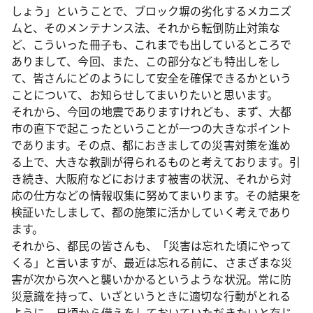
しょう」ということで、ブロック塀の劣化するメカニズ
ムと、そのメンテナンス法、それから転倒防止対策な
ど、こういった冊子も、これまでも出しているところで
ありまして、今回、また、この部分なども特出しをし
て、皆さんにどのようにして安全を確保できるかという
ことについて、お知らせしてまいりたいと思います。
それから、今回の地震でありますけれども、まず、大都
市の直下で起こったということが一つの大きなポイント
であります。その点、都におきましての災害対策を進め
る上で、大きな教訓が得られるものと考えております。引
き続き、大阪府などにおけます被害の状況、それから対
応の仕方などの情報収集に努めてまいります。その結果を
検証いたしまして、都の施策に活かしていく考えであり
ます。
それから、都民の皆さんも、「災害は忘れた頃にやって
くる」と言いますが、最近は忘れる前に、さまざまな災
害が次から次へと襲いかかるというような状況。常に防
災意識を持って、いざというときに適切な行動がとれる
ように、日頃から備えをしておいていただきたいと存じ