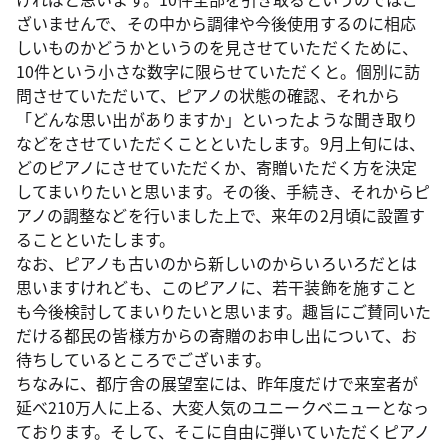
ざいませんで、その中から調律や今後使用するのに相応
しいものかどうかというのを見させていただくために、
10件という小さな数字に限らせていただくと。個別に訪
問させていただいて、ピアノの状態の確認、それから
「どんな思い出がありますか」といったような聞き取り
などをさせていただくことといたします。9月上旬には、
どのピアノにさせていただくか、寄贈いただく方を決定
してまいりたいと思います。その後、手続き、それからピ
アノの調整などを行いました上で、来年の2月頃に設置す
ることといたします。
なお、ピアノも古いのから新しいのからいろいろだとは
思いますけれども、このピアノに、若干装飾を施すこと
も今後検討してまいりたいと思います。趣旨にご賛同いた
だける都民の皆様方からの寄贈のお申し出について、お
待ちしているところでございます。
ちなみに、都庁舎の展望室には、昨年度だけで来室者が
延べ210万人に上る、大変人気のユニークベニューとなっ
ております。そして、そこに自由に弾いていただくピアノ