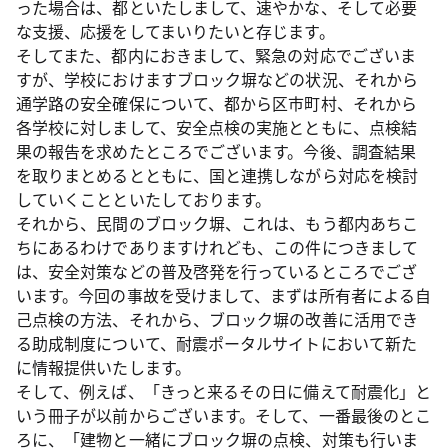
った場合は、都といたしまして、速やかな、そして必要
な支援、応援をしてまいりたいと存じます。
そしてまた、都内におきまして、緊急の対応でございま
すが、学校におけますブロック塀などの状況、それから
通学路の安全確保について、都から区市町村、それから
各学校に対しまして、安全点検の実施とともに、点検結
果の報告を求めたところでございます。今後、調査結果
を取りまとめるとともに、国と連携しながら対応を検討
していくことといたしております。
それから、民間のブロック塀、これは、もう都内あちこ
ちにあるわけでありますけれども、この件につきまして
は、安全対策などの普及啓発を行っているところでござ
います。今回の事故を受けまして、まずは所有者による自
己点検の方法、それから、ブロック塀の改善に活用でき
る助成制度について、耐震ポータルサイトにおいて新た
に情報提供いたします。
そして、例えば、「きっと来るその日に備えて耐震化」と
いう冊子が以前からございます。そして、一番最後のとこ
ろに、「建物と一緒にブロック塀の点検、対策も行いま