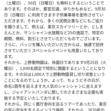
（土曜日）、30日（日曜日）も無料とするということで
あります。そのほか、都営交通、ゆりかもめなど、9月30
日（日曜日）に利用できます子供乗車券を配布させてい
ただきます。それから、多くの民間企業などにもご協力
を賜りまして、例えば、東京スカイツリーとか、としま
えんとか、サンシャイン水族館など25の施設で、特定の
期間、無料、割引とさせていただくものでございます。
さらに、バッジを購入いただいた方からは、抽選で招待
させていただくスペシャルイベントも用意いたしており
ます。
それから、上野動物園は、休園日であります9月25日（火
曜日）、1,000名限定で特別に開園するということになり
ます。その日は1,000人で上野動物園貸し切り状態という
ことになるのでしょうか。よって、ちょうどその日が、
命名1周年を迎えます大人気のシャンシャンに会えます
し、ジャイアントパンダに関してのさまざまな企画も実
施する予定といたしております。
それから、同じく都庁舎内を巡るツアーであったり、東京
の安心安全を支えるインフラ施設、それから、2020年の