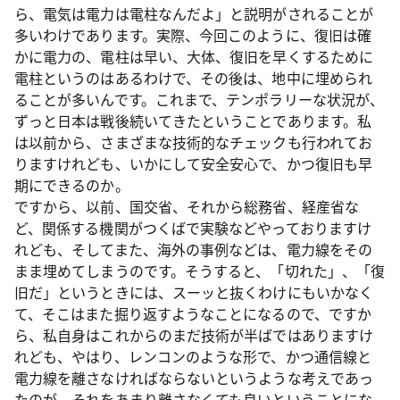
ら、電気は電力は電柱なんだよ」と説明がされることが
多いわけであります。実際、今回このように、復旧は確
かに電力の、電柱は早い、大体、復旧を早くするために
電柱というのはあるわけで、その後は、地中に埋められ
ることが多いんです。これまで、テンポラリーな状況が、
ずっと日本は戦後続いてきたということであります。私
は以前から、さまざまな技術的なチェックも行われてお
りますけれども、いかにして安全安心で、かつ復旧も早
期にできるのか。
ですから、以前、国交省、それから総務省、経産省な
ど、関係する機関がつくばで実験などやっておりますけ
れども、そしてまた、海外の事例などは、電力線をその
まま埋めてしまうのです。そうすると、「切れた」、「復
旧だ」というときには、スーッと抜くわけにもいかなく
て、そこはまた掘り返すようなことになるので、ですか
ら、私自身はこれからのまだ技術が半ばではありますけ
れども、やはり、レンコンのような形で、かつ通信線と
電力線を離さなければならないというような考えであっ
たのが、それをあまり離さなくても良いということにな