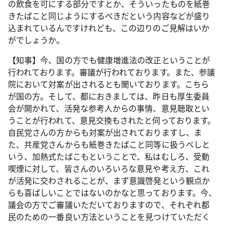
の飲食を可にする部分ですとか、そういったものを紙巻
きたばこと同じようにするべきだという内容などが盛り
込まれているんですけれども、この辺りのご見解はいか
がでしょうか。
【知事】今、国の方でも健康増進法の改正ということが
行われております。審議が行われております。また、参議
院において対案が出されるとも聞いております。こちら
が国の方。そして、都におきましては、昨日も厚生委員
会が開かれて、活発な参考人からの事情、意見聴取とい
うことが行われて、意見交換もされたと伺っております。
自民党さんの方からも対案が出されておりますし、ま
た、共産党さんからも紙巻きたばこと同等に扱うべしと
いう、加熱式たばこもということで、私はむしろ、受動
喫煙に対して、皆さんのいろいろな意見や考え方、これ
が活発に交わされることが、まず意識啓発という観点か
らも喜ばしいことではないのかなと思っております。今、
議会の方でご審議いただいておりますので、それぞれ都
民のための一番良い方法ということを見つけていただく