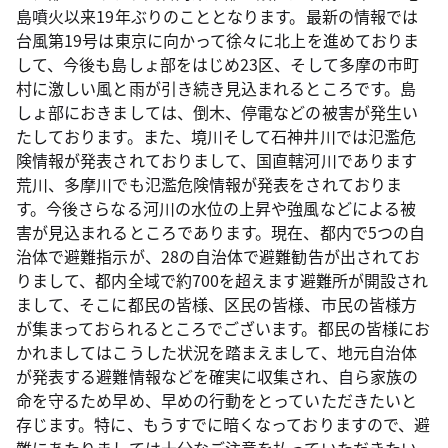
島噴火以来19年ぶりのこととなります。最新の情報では
台風第19号は東京に向かって徐々に北上を進めておりま
して、今後も島しょ部をはじめ23区、そして多摩の市町
村に激しい風と雨が引き続き見込まれるところです。島
しょ部におきましては、倒木、停電などの被害が発生い
たしております。また、境川そして石神井川では氾濫危
険情報が発表されておりまして、国直轄河川であります
荒川、多摩川でも氾濫危険情報が発表をされておりま
す。今後さらなる河川の水位の上昇や強風などによる被
害が見込まれるところであります。現在、都内で5つの自
治体で避難指示が、28の自治体で避難勧告が出されてお
りまして、都内全域で約700を超えます避難所が開設され
まして、そこに都民の皆様、区民の皆様、市民の皆様方
が集まっておられるところでございます。都民の皆様にお
かれましてはこうした状況を踏まえまして、地元自治体
が発表する避難情報などを確実に収集され、自ら家族の
命を守るため早め、早めの行動をとっていただきたいと
存じます。特に、もうすでに暗くなっておりますので、避