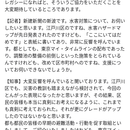
レガシーになればと、そういうご協力をいただくことを
大変期待しているところであります。
【記者】新建新聞の斯波です。水害対策について、お伺い
したいと思います。江戸川区のですね、水害ハザードマ
ップが先日発表されたのですけども、「ここにいてはだ
めです」と表紙に書いてあり、非常に反響を呼んでいま
す。都としても、東京マイ・タイムラインの配布であった
り、調整池の整備の前倒しといった施策をとられている
んですけれども、改めて区市町村へのですね、支援につ
いてお伺いできないでしょうか。
【知事】大変反響を呼んでいると聞いております。江戸川
区でも、災害の教訓も踏まえながら検討されて、今回の
とんがった表現になったかと思いますが、その結果、区
民の皆様も本当に真剣にお考えになるように、これまで
も真剣に考えておられた。それが更にグレードがアップ
したのではないかなと思います。
都も都民の皆様の早期の避難活動・行動を促す取組とい
たしまして、ご紹介いたしましたけれども、東京マイ・