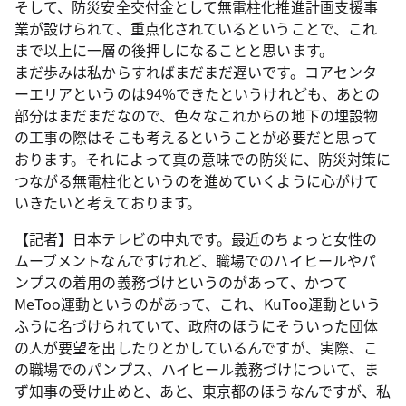
そして、防災安全交付金として無電柱化推進計画支援事
業が設けられて、重点化されているということで、これ
まで以上に一層の後押しになることと思います。
まだ歩みは私からすればまだまだ遅いです。コアセンタ
ーエリアというのは94%できたというけれども、あとの
部分はまだまだなので、色々なこれからの地下の埋設物
の工事の際はそこも考えるということが必要だと思って
おります。それによって真の意味での防災に、防災対策に
つながる無電柱化というのを進めていくように心がけて
いきたいと考えております。
【記者】日本テレビの中丸です。最近のちょっと女性の
ムーブメントなんですけれど、職場でのハイヒールやパ
ンプスの着用の義務づけというのがあって、かつて
MeToo運動というのがあって、これ、KuToo運動という
ふうに名づけられていて、政府のほうにそういった団体
の人が要望を出したりとかしているんですが、実際、こ
の職場でのパンプス、ハイヒール義務づけについて、ま
ず知事の受け止めと、あと、東京都のほうなんですが、私