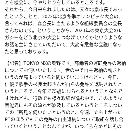
とを機会に、今やりとりをしているところです。
それから、今日来られましたのは、元々北京市長であっ
たということと、2022年北京冬季オリンピック大会の、
言ってみれば、森会長に当たるような組織委員会の会長
さんなのです。ということから、2020年の東京大会のレ
ガシーをどう北京の大会につなげていくかというような
お話を主にさせていただいて、大変有意義な会議になっ
たと思っております。
【記者】TOKYO MXの奥野です。高齢者の運転免許の返納
についてお伺いいたします。世の中で自主返納の動きと
いうのが高まっていると聞いていますけれども、今日、
俳優で歌手の杉良太郎さんが自らの免許を返納されたと
いうところで、今年で75歳になられるということなんで
すけれども、行政でも様々取組が進む中で、このような
芸能界にもその流れが波及しているというところについ
てのご所見を伺いたいというのと、今週、立ち上がった
PTのほうでもこの免許の自主返納について取組を話し合
っていくということなんですが、いつごろをめどにその