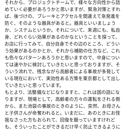
それから、プロジェクトチームで、様々な方向性から詰
めていく必要があろうかと思いますが、緊急対策とすれ
ば、後づけの、ブレーキとアクセルを間違えて急発進を
防ぐ、そのような器具があると。器具といいましょう
か、システムというか。それについて、来週にも、私自
身、どれぐらい効果があるのかなということを探って、
お店に行ってみて、自分自身でその辺のところ、どうい
う効果があるのかとか、それから補助の仕方など、これ
も色々なパターンあろうかと思いますので、中身につい
ては速やかに検討していきたいと思っておりますが、そ
ういう流れで、残念ながら高齢者による事故が多発して
いる現在において、実効性ある方策を東京都として出し
ていきたいと思っています。
もとより、法整備などになりますと、これは国の話にな
りますが、現場として、高齢者の方々の運転をされる側
から、また池袋の事故のときのように、突然、お母さん
と子供さんが命奪われると。いまだに、あのときにお怪
我なさった方もおられて、回復を願っていますけれど
も、そういったことができるだけ早く防止できるように