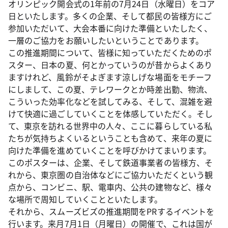
オリンピック開会式の1年前の7月24日（水曜日）をコア
日といたします。多くの企業、そして都民の皆様方にご
参加いただいて、大会本番に向けた準備といたしたく、
一層のご協力をお願いしたいということであります。
この推進期間について、皆様に知っていただくためのポ
スター、日本の夏、何とかっていうのが昔からよくあり
ますけれど、風鈴がそよぎます涼しげな場面をモチーフ
にしまして、この夏、テレワークとか時差出勤、物流、
こういった効率化などを試してみる、そして、混雑を避
けて快適に過ごしていくことを体感していただく。そし
て、東京を訪れる世界中の人々、ここに暮らしている私
たちが気持ちよくいるということも含めて、来年の夏に
向けた準備を進めていくことを呼びかけてまいります。
このポスターは、企業、そして鉄道事業者の皆様方、そ
れから、東京圏の自治体などにご協力いただくという観
点から、コンビニ、駅、電車内、公共の建物など、様々
な場所で周知していくことといたします。
それから、スムーズビズの推進期間をPRするイベントを
行います。来月7月1日（月曜日）の開催で、これは国が