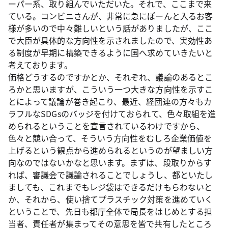
ーパー系、取り組んでいただいた。それで、ここまで来
ている。コンビニさんが、非常に急にぽーんと入るお客
様が多いので中々難しいという話がありましたが、ここ
で大臣が具体的な方向性を示されましたので、実効性あ
る制度が早期に構築できるように国へ求めていきたいと
考えております。
価格どうするのですかとか、それぞれ、議論のあるとこ
ろかと思いますが、こういう一つ大きな方向性を示すこ
とによって議論が巻き起こり、最近、経団連の方々もカ
ラフルなSDGsのバッジを付けておられて、色々取組を進
められるということを宣言されているわけですから、
色々と競い合って、そういう方向性をむしろ企業価値を
上げるという観点から進められるというのが望ましい方
向なのではないかなと思います。まずは、段取りからす
れば、審議会で議論されることでしょうし、都といたし
ましても、これまでもレジ袋はできるだけもらわないと
か、それから、使い捨てプラスチック対策を進めていく
ということで、先日も都庁全体で局長をはじめとする担
当者、責任者が集まってその意思を皆で共有したところ