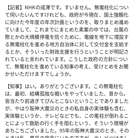
【記者】NHKの成澤です。すいません。無電柱化につい
て伺いたいんですけれども、政府が今現在、国土強靱化
に向けた今年度の年次計画というのを、取りまとめ進め
ていまして、これまでにまとめた素案の中では、台風の
際とかの大規模停電を防ぐために、電線を地下に埋設す
る無電柱化を進める地方自治体に対して交付金を支給す
るとか、そういった財政支援を行うということが明記さ
れていると言われています。こうした政府の方針につい
て、無電柱化を進めている知事の考え、受けとめをお聞
かせいただけますでしょうか。
【知事】はい。ありがとうございます。この無電柱化
は、最初、結構孤独な戦いをやっていました、昔から。
皆当たり前過ぎてぴんとこないということでありました
が、やはり阪神大震災のときの私自身の実体験も含む、
実体験というか、テレビなどでも、この電柱が倒れるこ
とによって救助の行く手を阻むという、そういう現場が
あちこちございました。95年の阪神大震災のとき、その
ときは私、東京の宿舎にいたのですが、テレビつけまし