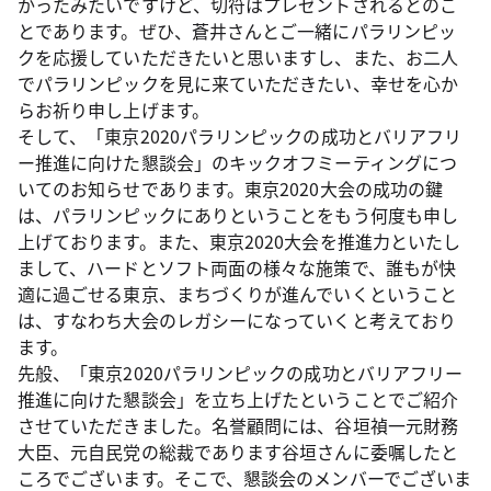
かったみたいですけど、切符はプレゼントされるとのこ
とであります。ぜひ、蒼井さんとご一緒にパラリンピッ
クを応援していただきたいと思いますし、また、お二人
でパラリンピックを見に来ていただきたい、幸せを心か
らお祈り申し上げます。
そして、「東京2020パラリンピックの成功とバリアフリ
ー推進に向けた懇談会」のキックオフミーティングにつ
いてのお知らせであります。東京2020大会の成功の鍵
は、パラリンピックにありということをもう何度も申し
上げております。また、東京2020大会を推進力といたし
まして、ハードとソフト両面の様々な施策で、誰もが快
適に過ごせる東京、まちづくりが進んでいくということ
は、すなわち大会のレガシーになっていくと考えており
ます。
先般、「東京2020パラリンピックの成功とバリアフリー
推進に向けた懇談会」を立ち上げたということでご紹介
させていただきました。名誉顧問には、谷垣禎一元財務
大臣、元自民党の総裁であります谷垣さんに委嘱したと
ころでございます。そこで、懇談会のメンバーでございま