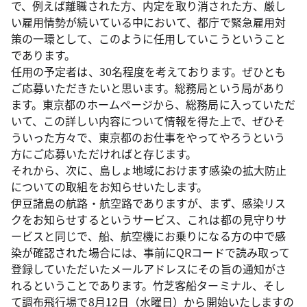
で、例えば離職された方、内定を取り消された方、厳し
い雇用情勢が続いている中において、都庁で緊急雇用対
策の一環として、このように任用していこうということ
であります。
任用の予定者は、30名程度を考えております。ぜひとも
ご応募いただきたいと思います。総務局という局があり
ます。東京都のホームページから、総務局に入っていただ
いて、この詳しい内容について情報を得た上で、ぜひそ
ういった方々で、東京都のお仕事をやってやろうという
方にご応募いただければと存じます。
それから、次に、島しょ地域におけます感染の拡大防止
についての取組をお知らせいたします。
伊豆諸島の航路・航空路でありますが、まず、感染リス
クをお知らせするというサービス、これは都の見守りサ
ービスと同じで、船、航空機にお乗りになる方の中で感
染が確認された場合には、事前にQRコードで読み取って
登録していただいたメールアドレスにその旨の通知がさ
れるということであります。竹芝客船ターミナル、そし
て調布飛行場で8月12日（水曜日）から開始いたしますの