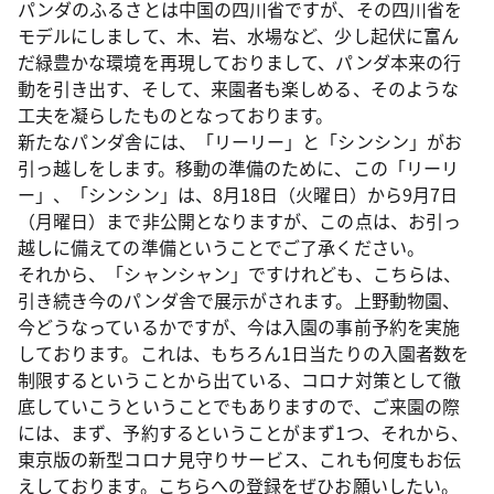
パンダのふるさとは中国の四川省ですが、その四川省を
モデルにしまして、木、岩、水場など、少し起伏に富ん
だ緑豊かな環境を再現しておりまして、パンダ本来の行
動を引き出す、そして、来園者も楽しめる、そのような
工夫を凝らしたものとなっております。
新たなパンダ舎には、「リーリー」と「シンシン」がお
引っ越しをします。移動の準備のために、この「リーリ
ー」、「シンシン」は、8月18日（火曜日）から9月7日
（月曜日）まで非公開となりますが、この点は、お引っ
越しに備えての準備ということでご了承ください。
それから、「シャンシャン」ですけれども、こちらは、
引き続き今のパンダ舎で展示がされます。上野動物園、
今どうなっているかですが、今は入園の事前予約を実施
しております。これは、もちろん1日当たりの入園者数を
制限するということから出ている、コロナ対策として徹
底していこうということでもありますので、ご来園の際
には、まず、予約するということがまず1つ、それから、
東京版の新型コロナ見守りサービス、これも何度もお伝
えしております。こちらへの登録をぜひお願いしたい。