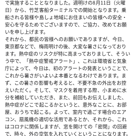
で実施することとなりました。週明けの8月11日（火曜
日）から、竹芝客船ターミナルでの開始となります。乗
船される皆様や島しょ地域にお住まいの皆様への安全・
安心を守るためでございますので、ご協力、改めてお願
いを申し上げます。
それから、都民の皆様へのお願いでありますが、今日、
東京都などで、梅雨明けの後、大変な暑さになっており
ます。熱中症のリスクが特に高まっておりまして、そうい
う中で、「熱中症警戒アラート」、これは環境省と気象
庁によって、今日は、初のアラートの発表ということで、
これから暑さがいよいよ本番となるわけであります。ま
ず、この暑さの影響も考えると、不要不急の外出をお控
えいただく。そして、マスクを着用する際、小まめに水
分を補給していただき、また、前回もお伝えしました、
熱中症がどこで起こるかというと、意外なことに、お部
屋、おうちで起こる。よって、室内で過ごす場合のエア
コン、扇風機の適切な活用であるとか、それから、これ
はコロナに関係しますが、窓を開けての「密閉」の回避
で、時々、外の空気を入れていくということになります。