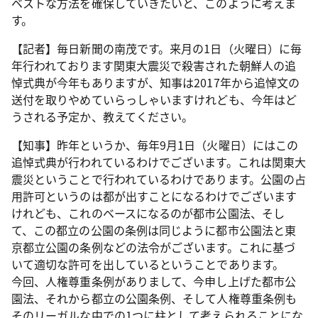
ベストな方法を確保していきたいと、このように考えま
す。
【記者】毎日新聞の南茂です。来月の1日（火曜日）に毎
年行われております関東大震災で殺害された朝鮮人の追
悼式典が今年もありますが、知事は2017年から追悼文の
送付を取りやめていらっしゃいますけれども、今年はど
うされる予定か、教えてください。
【知事】昨年というか、毎年9月1日（火曜日）にはこの
追悼式典が行われているわけでございます。これは関東大
震災ということで行われているわけであります。公園の占
用許可というのは都が出すことになるわけでございます
けれども、これのベースになるのが都市公園法、そし
て、この都立の公園の条例は同じように都市公園法と東
京都立公園の条例などの法令がございます。これに基づ
いて適切な許可を出しているということであります。
今回、人権尊重条例がありまして、今申し上げた都市公
園法、それから都立の公園条例、そして人権尊重条例も
そのリーガルな中での1つに柱として考えられることにな