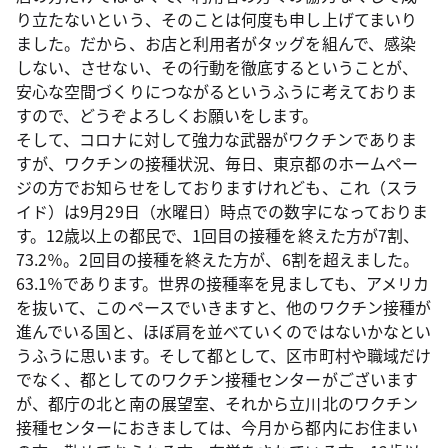
り立たないという、そのことは何度も申し上げてまいり
ました。だから、お店と利用者がタッグを組んで、感染
しない、させない、その行動を徹底するということが、
安心な空間づくりにつながるというふうに考えておりま
すので、どうぞよろしくお願いをします。
そして、コロナに対して強力な武器がワクチンでありま
すが、ワクチンの接種状況、毎日、東京都のホームペー
ジの方でお知らせをしておりますけれども、これ（スラ
イド）は9月29日（水曜日）時点での数字になっておりま
す。12歳以上の都民で、1回目の接種を終えた方が7割、
73.2％。2回目の接種を終えた方が、6割を超えました。
63.1％であります。世界の接種率を見ましても、アメリカ
を抜いて、このペースでいきますと、他のワクチン接種が
進んでいる国と、ほぼ肩を並べていくのではないかなとい
うふうに思います。そして都として、区市町村や職域だけ
でなく、都としてのワクチン接種センターがございます
が、都庁の北と南の展望室、それから立川北のワクチン
接種センターにおきましては、今月から都内にお住まい