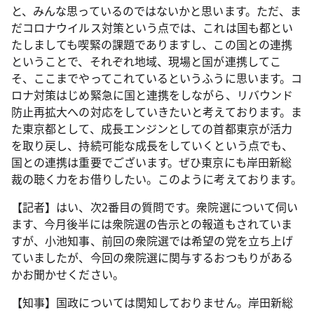
と、みんな思っているのではないかと思います。ただ、ま
だコロナウイルス対策という点では、これは国も都とい
たしましても喫緊の課題でありますし、この国との連携
ということで、それぞれ地域、現場と国が連携してこ
そ、ここまでやってこれているというふうに思います。コ
ロナ対策はじめ緊急に国と連携をしながら、リバウンド
防止再拡大への対応をしていきたいと考えております。ま
た東京都として、成長エンジンとしての首都東京が活力
を取り戻し、持続可能な成長をしていくという点でも、
国との連携は重要でございます。ぜひ東京にも岸田新総
裁の聴く力をお借りしたい。このように考えております。
【記者】はい、次2番目の質問です。衆院選について伺い
ます、今月後半には衆院選の告示との報道もされていま
すが、小池知事、前回の衆院選では希望の党を立ち上げ
ていましたが、今回の衆院選に関与するおつもりがある
かお聞かせください。
【知事】国政については関知しておりません。岸田新総