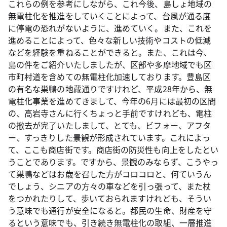
これらの例を参考にしながら、これ今後、島しょ地域の
無電柱化を推進をしていくことによって、台風が通る度
に停電の恐れがないように、進めていく。また、これを
進めることによって、色々な新しい技術やコストの低減
などを経験を重ねることができると。また、これは今、
島の件をご紹介いたしましたが、区部や多摩地域でも区
市町村道を含めての無電柱化加速しております。豊島区
の有名な巣鴨の地蔵通りですけれど、平成28年から、無
電柱化事業を進めてきまして、今年の6月には最初の区間
の、高岩寺さんに行くちょっと手前ですけれども、電柱
の撤去が完了いたしまして、とても、ビフォー、アフタ
ー、すっきりした景観が形成されています。これによっ
て、ここも商店街です。商店街の防災性も向上をしたとい
うことであります。ですから、景観のみならず、こうやっ
て巣鴨などはお歳を召した方がコロコロと、何ていうん
でしょう、シニアの方々の車などを引っ張って、また杖
をつかれたりして、歩いておられますけれども、そうい
う意味でも通行が安全になると。都民の生命、財産を守
るという意味でも、引き続き無電柱化の取組、一層推進