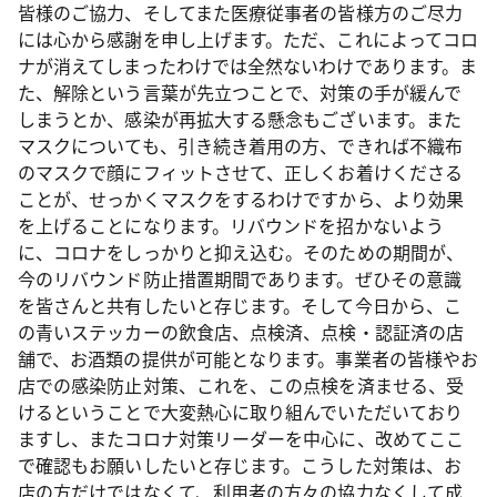
皆様のご協力、そしてまた医療従事者の皆様方のご尽力
には心から感謝を申し上げます。ただ、これによってコロ
ナが消えてしまったわけでは全然ないわけであります。ま
た、解除という言葉が先立つことで、対策の手が緩んで
しまうとか、感染が再拡大する懸念もございます。また
マスクについても、引き続き着用の方、できれば不織布
のマスクで顔にフィットさせて、正しくお着けくださる
ことが、せっかくマスクをするわけですから、より効果
を上げることになります。リバウンドを招かないよう
に、コロナをしっかりと抑え込む。そのための期間が、
今のリバウンド防止措置期間であります。ぜひその意識
を皆さんと共有したいと存じます。そして今日から、こ
の青いステッカーの飲食店、点検済、点検・認証済の店
舗で、お酒類の提供が可能となります。事業者の皆様やお
店での感染防止対策、これを、この点検を済ませる、受
けるということで大変熱心に取り組んでいただいており
ますし、またコロナ対策リーダーを中心に、改めてここ
で確認もお願いしたいと存じます。こうした対策は、お
店の方だけではなくて、利用者の方々の協力なくして成