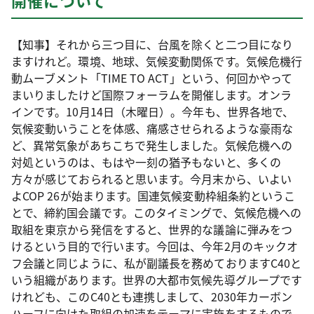
開催について
【知事】それから三つ目に、台風を除くと二つ目になり
ますけれど。環境、地球、気候変動関係です。気候危機行
動ムーブメント「TIME TO ACT」という、何回かやって
まいりましたけど国際フォーラムを開催します。オンラ
インです。10月14日（木曜日）。今年も、世界各地で、
気候変動いうことを体感、痛感させられるような豪雨な
ど、異常気象があちこちで発生しました。気候危機への
対処というのは、もはや一刻の猶予もないと、多くの
方々が感じておられると思います。今月末から、いよい
よCOP 26が始まります。国連気候変動枠組条約というこ
とで、締約国会議です。このタイミングで、気候危機への
取組を東京から発信をすると、世界的な議論に弾みをつ
けるという目的で行います。今回は、今年2月のキックオ
フ会議と同じように、私が副議長を務めておりますC40と
いう組織があります。世界の大都市気候先導グループです
けれども、このC40とも連携しまして、2030年カーボン
ハーフに向けた取組の加速をテーマに実施をするもので