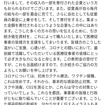
行いまして、その収入の一部を寄付された企業という方
もおられるわけでございます。また、従業員が自ら毎月
の給与の一部を募金に充てて、さらに会社としても従業
員の募金に上乗せをして、そして寄付をすると。集まっ
た金額を寄付されるというような企業もこの中にはあり
ます。こうした多くの方々の思いを伝えるために、引き
続き衛生資材を、これによって購入いたしまして医療従
事者の皆様方を支援をしてまいります。皆様方のこうした
温かいご支援、心遣いが、コロナとの闘いにおいて、最
前線で活躍していただいている医療従事者の皆様にとっ
て必ず大きな力になると存じます。この寄附金の受付で
すが、これも当面続けますので、引き続きのご協力の方
よろしくお願いを申し上げます。
コロナについては、抗体カクテル療法、ワクチン接種、
これは攻めです。それから、基本的な感染防止対策、マ
スクや消毒、CO2を測るとか、これらは守りの対策とい
っていいでしょう。これらを都民、事業者の皆様と行政
がともに取り組んでいくことが重要でございます。こうし
た感染抑制の取組を、分かりやすく伝えるイラストもま