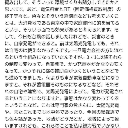
編み出して、そういった環境づくりも随分してきたかと
思います。あと、電気料金とFIT（固定価格買取制度）の
終了等々と、色々とそういう経済面なども考えていくこ
とは、大消費地である東京の中で家庭部門に的を当てる
という、そういう面でも効果があると考えられます。そ
して、今日も台風の話しましたけれども、災害のとき
に、自家発電ができると。前は太陽光発電しても、それ
は自宅のは使えなかったんです。一旦電力会社の方に流れ
るという仕組みになっていたんですが、3・11以降それら
の制度も変わって、自家発で、かつ充電器がかなりお安く
なって、かつそれに都の補助金がつくということなどで
も進めてきました。何よりも車が電気自動車などになり
ますと、それが蓄電器そのものになるなどなど、それぞ
れの自宅や建物で、太陽光発電によって、電力が発電され
るということになりますと、事態はかなり変わってくる
ということなど、これは専門家の皆さんに、太陽光発電
や、またこれまでも地中熱であったり、今回の総裁選で
も色々話があった、地熱がどうだとか、地域によって違
いますけれども、これらのことを私は総力戦でいかない