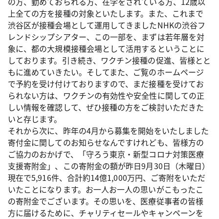
の方、勤めておられる方、在学をされている方、12歳以
上全ての方を接種の対象といたします。また、これまで
渋谷区が接種会場として運用してきましたNHKの渋谷フ
レンドシップシアター、この一部を、まずは若年層を対
象に、都の大規模接種会場として活用するということに
しております。引き続き、ワクチン接種の促進、皆様とと
もに進めていきたい。そしてまた、ご覧のホームページ
で予約を受け付けておりますので、まだ接種を受けてお
られない方は、ワクチンの有効性や安全性に関しての正
しい情報を確認して、ぜひ接種の方をご検討いただきた
いと存じます。
それから次に、昨年の4月から募集を開始をいたしました
寄付金に関してのお知らせなんですけれども、皆様方の
ご協力のおかげで、「守ろう東京・新型コロナ対策医療
支援寄附金」、この寄附金の額が昨日9月30日（木曜日）
現在で5,916件、合計約14億1,000万円、ご寄附をいただ
いたことになります。お一人お一人の思いがこもったこ
の寄附金でございます。その思いを、医療従事者の皆様
方に届けるために、チャリティセールやキャンペーンを