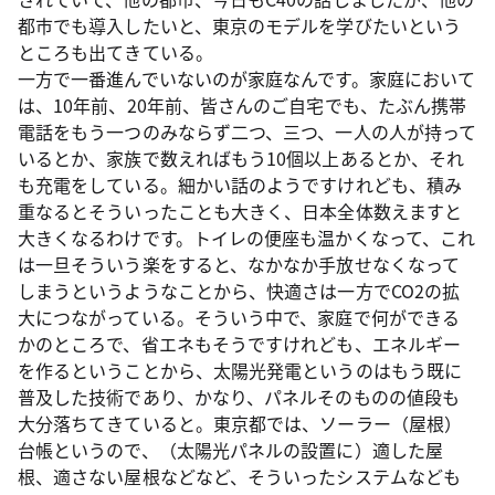
都市でも導入したいと、東京のモデルを学びたいという
ところも出てきている。
一方で一番進んでいないのが家庭なんです。家庭において
は、10年前、20年前、皆さんのご自宅でも、たぶん携帯
電話をもう一つのみならず二つ、三つ、一人の人が持って
いるとか、家族で数えればもう10個以上あるとか、それ
も充電をしている。細かい話のようですけれども、積み
重なるとそういったことも大きく、日本全体数えますと
大きくなるわけです。トイレの便座も温かくなって、これ
は一旦そういう楽をすると、なかなか手放せなくなって
しまうというようなことから、快適さは一方でCO2の拡
大につながっている。そういう中で、家庭で何ができる
かのところで、省エネもそうですけれども、エネルギー
を作るということから、太陽光発電というのはもう既に
普及した技術であり、かなり、パネルそのものの値段も
大分落ちてきていると。東京都では、ソーラー（屋根）
台帳というので、（太陽光パネルの設置に）適した屋
根、適さない屋根などなど、そういったシステムなども