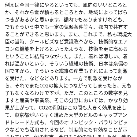
例えば全国一律にやるといっても、風向のいいところと
か、それから雪が積もるところとか、地域によってばら
つきがあるかと思います。都内でもありますけれども、
でもそういう中でも一定の気候条件等々、都内で共有す
ることができると思います。また、これまで、私も環境大
臣の当時、クールビズなど意識改革から、技術的なエア
コンの機能を上げるといったような、技術を更に高める
ということに結局つながった。また、着れば涼しい、着
れば温かいという、そういう繊維の技術、日本は糸偏の
国ですから、そういった繊維の産業もそれによって刺激
を受けた、などなどあります。一方で刺激を受けなが
ら、それでまたCO2の拡大につながってしまったら、元も
子もなくなるわけですが、ただ、このところの数字を見
ますと産業や事業系、そこの分野においては、かなり効
果が上がって、CO2の削減はこの間も大きく効果を出し
て、東京都がいち早く進めた大型のビルのキャップアン
ドトレード方式も、今回のオリンピック・パラリンピッ
クなどでも活用されるなど、制度的にも有効なことが示
されていて、他の都市、今日もC40の話しましたが、他の