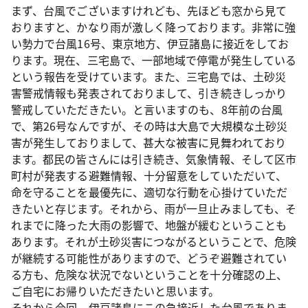
まず、台風でございますけれども、先ほども窓から見て
おりますと、かなり雨が激しく降っております。非常に強
い勢力で台風16号、東京地方、伊豆諸島に接近をしてお
ります。現在、三宅島で、一部地域で停電が発生している
という報告を受けています。また、三宅島では、土砂災
害警戒情報も発表されておりまして、引き続きしっかり
警戒していただきたい。と言いますのも、8年前の台風
で、第26号なんですが、その時は大島で大規模な土砂災
害が発生しておりまして、甚大な被害に見舞われており
ます。都民の皆さんには引き続き、気象情報、そして区市
町村が発表する避難情報、十分留意をしていただいて、
命を守ることを最優先に、適切な行動を心掛けていただ
きたいと存じます。それから、雨が一旦止みましても、そ
れまでに降った大雨の影響で、地盤が緩むということも
あります。それが土砂災害につながるということで、危険
が継続する可能性がありますので、どうぞ避難されてい
る方も、危険な状況でないということを十分確認の上、
ご自宅にお帰りいただきたいと思います。
それから今回、伊豆諸島にこの急接近した台風でありま