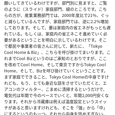
願いしてきているわけですが、部門別に見ますと、ご覧
のように（スライド）家庭部門、緑のところです。こち
らの方が、産業業務部門では、2000年度比で21％、ぐっ
と減らしているんですが、家庭部門では、逆に2.2％増加
しております。そして、要は家庭内の省エネがもっとも遅
れている。もしくは、家庭内の省エネこそ進めていく必
要があるということを明白に示しているわけです。そこ
で都民や事業者の皆さんに対して、新たに、「Tokyo
Cool Home & Biz」、こちらを呼び掛けてまいります。こ
れまでCool Bizというのはご承知のとおりですが、ここ
を改めてCool Home、そして東京ですからTokyo Cool
Home、そして、Bizを呼び掛けていくということです。
まず家庭でできること、Tokyo Cool Homeの中身ですけ
れども、もう、とても身近な話をさせていただくと、エ
アコンのフィルター、こまめに清掃するというだけで、
電気代は年間で今のベースでいくと、年間2,000円安くな
ります。それから冷蔵庫は例えば温度設定というスイッ
チがあると思いますけれども、そこを「強」から「中」
にするというのも一つ。それから中身を詰めすぎない。