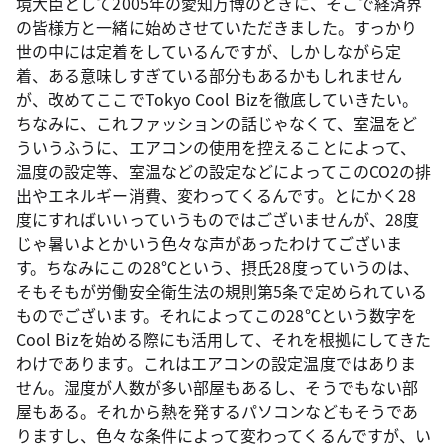
境大臣として2005年の愛知万博のときに、そこで経済界
の皆様方と一緒に始めさせていただきました。すっかり
世の中には定着をしているんですが、しかしながら定
着、ある意味しすぎている部分もあるかもしれません
が、改めてここでTokyo Cool Bizを徹底していきたい。
ちなみに、これファッションの話じゃなくて、室温をど
ういうふうに、エアコンの使用を控えることによって、
温度の設定等、室温などの設定などによってこのCO2の排
出やエネルギー消費、変わってくるんです。とにかく28
度にすればいいっていうものではございませんが、28度
じゃ暑いよとかいう色々な声があったわけてございま
す。ちなみにこの28℃という、摂氏28度っていうのは、
そもそもが労働安全衛生法の規則第5条で定められている
ものでございます。それによってこの28℃という数字を
Cool Bizを始める際にも活用して、それを根拠にしてきた
わけであります。これはエアコンの設定温度ではありま
せん。湿度が人数が多い部屋もあるし、そうでもない部
屋もある。それから熱を発するパソコンなどもそうであ
りますし、色々な条件によって変わってくるんですが、い