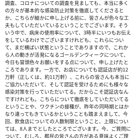
調査、コロナについての調査を見ましても、本当に多く
の方々が基本的な感染防止対策を徹底してくださると
か、こちらが細かに申し上げる前に、皆さんが色々な工
夫もしていただいているということでございます。そう
いう中で、病床の使用率について、3時半にいつもお伝え
をしているわけでございますけれども、これらについ
て、まだ横ばい状態ということでありますので、これか
ら人の動きが活発になるゴールデンウィークについて、
今日も冒頭色々お願いをする点について、申し上げたと
ころであります。一方で、お店についても認証店が約12
万軒（正しくは、約11万軒）、これらの皆さんも本当に
ご協力いただいて、そして認証を受けるためにも様々な
感染対策を行っていただいてる。だからこそ認証店なん
ですけれども。こちらについて徹底をしていただいてる
ということや、ワクチンの接種が、昨年の同時期とはか
なり違ってもきているかということも踏まえまして、今
回、飲食店についての人数制限ということ、上限につい
ては、8人までとしたところでございます。今、ご質問に
ついて、むしろ、都民の皆さんの方がある意味よくご理