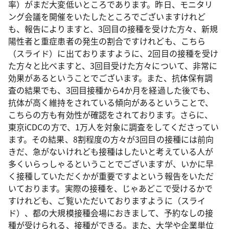
率）がまだ大変低いところであります。昨日、モニタリ
ング会議を開催をいたしたところでございますけれど
も、報告によりますと、3回目の接種を受けた方々、新規
陽性者と重症患者の発生の割合ですけれども、こちら
（スライド）に出ておりますように、2回目の接種を受け
た方々と比べますと、3回目受けた方々について、非常に
効果があるということでございます。また、抗体保有調
査の結果でも、3回目接種から4か月を経過した後でも、
抗体が高く維持をされている傾向があるということで、
こちらの方も有効性が確認をされております。さらに、
東京iCDCの方で、1万人を対象に調査をしてくださってい
ます。その結果、8割程度の方々が3回目の接種には前向
きだ、急がないけれども接種はしたいと考えている人が
多くいらっしゃるということでございますが、いかに早
く接種していただくかが重要ですよという報告をいただ
いております。実際の接種を、じゃあどこで受けるかで
すけれども、ご覧いただいておりますように（スライ
ド）、都の大規模接種会場におきまして、予約なしの接
種が受けられる、接種ができる。また、大学や企業単位