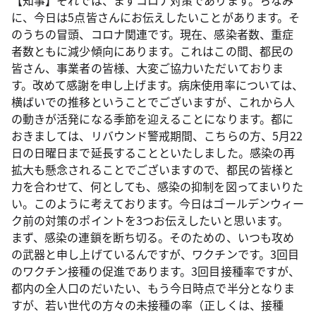
【知事】それでは、まずコロナ対策であります。ちなみ
に、今日は5点皆さんにお伝えしたいことがあります。そ
のうちの冒頭、コロナ関連です。現在、感染者数、重症
者数ともに減少傾向にあります。これはこの間、都民の
皆さん、事業者の皆様、大変ご協力いただいておりま
す。改めて感謝を申し上げます。病床使用率については、
横ばいでの推移ということでございますが、これから人
の動きが活発になる季節を迎えることになります。都に
おきましては、リバウンド警戒期間、こちらの方、5月22
日の日曜日まで延長することといたしました。感染の再
拡大も懸念されることでございますので、都民の皆様と
力を合わせて、何としても、感染の抑制を図ってまいりた
い。このように考えております。今日はゴールデンウィー
ク前の対策のポイントを3つお伝えしたいと思います。
まず、感染の連鎖を断ち切る。そのための、いつも攻め
の武器と申し上げているんですが、ワクチンです。3回目
のワクチン接種の促進であります。3回目接種率ですが、
都内の全人口のだいたい、もう今日時点で半分となりま
すが、若い世代の方々の未接種の率（正しくは、接種