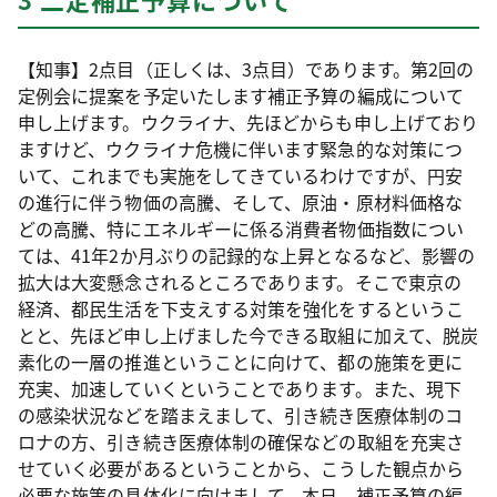
【知事】2点目（正しくは、3点目）であります。第2回の
定例会に提案を予定いたします補正予算の編成について
申し上げます。ウクライナ、先ほどからも申し上げており
ますけど、ウクライナ危機に伴います緊急的な対策につ
いて、これまでも実施をしてきているわけですが、円安
の進行に伴う物価の高騰、そして、原油・原材料価格な
どの高騰、特にエネルギーに係る消費者物価指数につい
ては、41年2か月ぶりの記録的な上昇となるなど、影響の
拡大は大変懸念されるところであります。そこで東京の
経済、都民生活を下支えする対策を強化をするというこ
とと、先ほど申し上げました今できる取組に加えて、脱炭
素化の一層の推進ということに向けて、都の施策を更に
充実、加速していくということであります。また、現下
の感染状況などを踏まえまして、引き続き医療体制のコ
ロナの方、引き続き医療体制の確保などの取組を充実さ
せていく必要があるということから、こうした観点から
必要な施策の具体化に向けまして、本日、補正予算の編