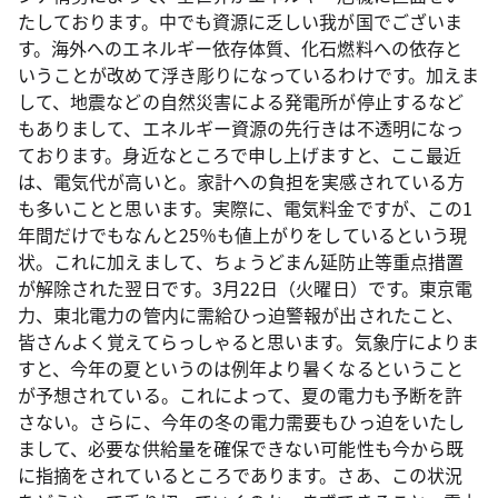
たしております。中でも資源に乏しい我が国でございま
す。海外へのエネルギー依存体質、化石燃料への依存と
いうことが改めて浮き彫りになっているわけです。加えま
して、地震などの自然災害による発電所が停止するなど
もありまして、エネルギー資源の先行きは不透明になっ
ております。身近なところで申し上げますと、ここ最近
は、電気代が高いと。家計への負担を実感されている方
も多いことと思います。実際に、電気料金ですが、この1
年間だけでもなんと25％も値上がりをしているという現
状。これに加えまして、ちょうどまん延防止等重点措置
が解除された翌日です。3月22日（火曜日）です。東京電
力、東北電力の管内に需給ひっ迫警報が出されたこと、
皆さんよく覚えてらっしゃると思います。気象庁によりま
すと、今年の夏というのは例年より暑くなるということ
が予想されている。これによって、夏の電力も予断を許
さない。さらに、今年の冬の電力需要もひっ迫をいたし
まして、必要な供給量を確保できない可能性も今から既
に指摘をされているところであります。さあ、この状況