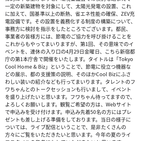
一定の新築建物を対象にして、太陽光発電の設置、これ
に加えて、国基準以上の断熱、省エネ性能の確保、ZEV充
電設備です。その設置を義務化する制度の構築について、
事務方に検討を指示をしたところでございます。都民、
事業者の皆様方には、節電のご協力を呼び掛けることを
これからもやってまいりますが、第1回、その意味でのイ
ベントを、連休の入り口の4月29日金曜日、こちら新宿都
庁の第1本庁舎で開催をいたします。タイトルは「Tokyo
Cool Home & Biz」ということで、節電に役立つ機器な
どの展示、都の支援策の説明、そのほかCool Bizにふさ
わしい装いの紹介なども行ってまいります。タレントのフ
ワちゃんとのトークセッションも行いまして、イベント
を盛り上げたいと思います。フワちゃん待ってますので、
よろしくお願いします。観覧ご希望の方は、Webサイト
で申込みを受け付けます。申込み先着50名の方にはプレ
ゼントも差し上げる準備をしております。当日の様子に
ついては、ライブ配信ということで、是非たくさんの
方々にご覧をいただきたいと思います。今年の夏のライ