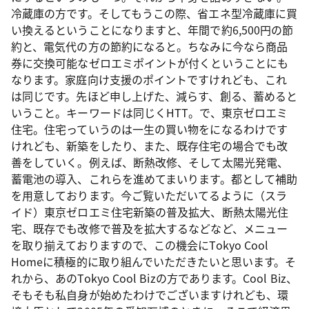
冷蔵庫の方です。そしてもうこの際、省エネ型冷蔵庫に買
い換えるということになりますと、年間で約6,500円の節
約と、電気代の方の節約になると。ちなみに今なら商品
券に交換可能なゼロエミポイントが付くということにも
なります。家庭向け支援のポイントですけれども、これ
は同じです。先ほど申し上げた、減らす、創る、蓄めると
いうこと。キーワードは同じくHTT。で、東京ゼロエミ
住宅。住宅っていうのは一生の買い物をになるわけです
けれども、新築をしたり、また、既存住宅の場合でも改
善をしていく。例えば、断熱改修、そして太陽光発電、
蓄電池の導入、これらを進めてまいります。都として補助
を用意しております。今ご覧いただいてるように（スラ
イド）東京ゼロエミ住宅新築の普及拡大、断熱太陽光住
宅、既存でも改修で普及を拡大するなどなど、メニュー
を取り揃えておりますので、この機会にTokyo Cool
Homeに積極的に取り組んでいただきたいと思います。そ
れから、あのTokyo Cool Bizの方であります。Cool Biz、
そもそも私自身が始めたわけでございますけれども、環