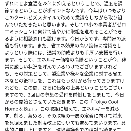
ずれにせよ室温を28℃に抑えるということで、温度を調
節するということがポイントなんです。今年はいつもより
このクールビズスタイルで改めて意識をしながら取り組
んでいただきたいと思います。そして中小の事業者がゼロ
エミッションに向けて速やかに取組を進めることができ
るように相談窓口も設けます。今日からです。専門家の派
遣も行います。また、省エネ効果の高い設備に投資をし
ようという際には、通常の助成よりも手厚い支援を行い
ます。そして、エネルギー価格の高騰ということが今、非
常に厳しい状況を呼んでいるわけでございますけれど
も、その対策として、製造業や様々な企業に対する省エ
ネなどの後押しを、これはもう3月から行っておりますけ
れども、この間、さらに価格の上昇ということもござい
ますので、2回目の募集の受付を前倒しをしまして、今日
からの開始とさせていただきます。この「Tokyo Cool
Home & Biz」。この取組に加えて、エネルギーを減ら
す、創る、蓄める、その取組の一層の定着に向けて将来
を見据えました制度改正についても進めてまいります。具
体的に申し上げますと、環境審議会での検討も踏まえて