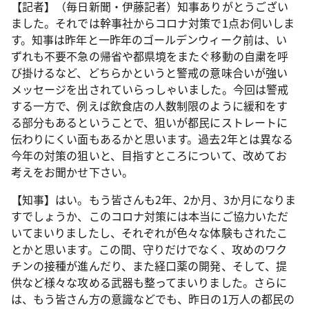
【記者】（毎日新聞・伊藤記者）知事ありがとうござい
ました。それでは幹事社からコロナ対策で1点お伺いしま
す。知事は昨年と一昨年のゴールデンウィーク前は、い
ずれも不要不急の帰省や都県境をまたぐ移動の自粛を呼
び掛けるなど、どちらかというと警戒の意味合いが強い
メッセージを出されていらっしゃいました。今回は警戒
する一方で、例えば飲食店の人数制限のように緩和をす
る部分もあるということで、狙いが都民にストレートに
伝わりにくい面もあるかと思います。過去2年とは異なる
今年の対策の狙いと、目指すところについて、改めてお
考えをお聞かせ下さい。
【知事】はい。もう皆さんも2年、2か月、3か月になりま
すでしょうか、このコロナ対策には本当にご協力いただ
いてまいりましたし、それぞれが色々な体験もされたこ
とかと思います。この間、守りだけでなく、攻めのワク
チンの接種が進んだり、また経口薬の開発、そして、提
供など様々な攻める武器も整ってまいりました。さらに
は、もう皆さん方の意識などでも、昨日の1万人の都民の