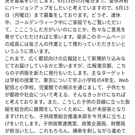
見を募集をいたします。6月13日の月曜日まで、夏休み前
にバージョンアップをしたいと考えていますので、6月13
日（月曜日）まで募集をしております。どうぞ、連休
中、ゴールデンウィーク中にご家庭でもご覧いただい
て、こここうした方がいいのになとか、色々なご意見を
寄せていただければと思います。是非このホームページ
の成長には皆さんの作業として携わっていただきたいと
いうふうに思います。
これまで、広く都民向けの広報誌として新聞折り込みな
どでお届けしているかと思いますが、広報東京都、こち
らの子供版を新たに発行もいたします。主なターゲット
は学校の授業で、東京について学ぶ小学校の4年生、Web
配信と小学校、児童館での掲示を通じまして、子供たち
が都政や社会について考える、そんなきっかけになれば
と考えております。また、こうした子供の目線に立った取
組を総合的に展開をしていくために、私が本部長となり
ますけれども、子供政策総合推進本部を今月末に立ち上
げをいたします。子供政策連携室、政策企画局、財務局
が担当いたし、これもちろん、横串を刺しながら進めて