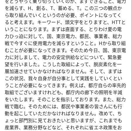
をどうやって乗り切っていくのか、まずできること、電力
を減らす、H、創る、T、蓄める、T。この三つの観点か
ら取り組んでいくというのが必要、ポイントになってく
ると考えます。キーワード、頭文字をとりますと、HTTと
いうことになります。まずは直面する、とりわけ夏の電
力ひっ迫に対して、国、東京電力、都民、事業者、総力
戦で今すぐに使用電力を減らすということ。Hから取り組
むことが必要になってきます。そのため今日、国、東京電
力に対しまして、電力の安定供給などについて、緊急要
望を行いました。こうした取組によって、脱炭素化を一
層加速させていかなければなりません。そして、まずは
この状況、我々自身が自分事として実践をしていくとい
うことが必要になってきます。例えば、都庁自らの率先的
取組でございますけれども、都庁内の廊下の照明を半減
をいたします。そのことを指示しております。また、総力
戦で臨む。そのためには、都民や事業者の皆さんにも行
動を起こしていただかなければなりません。改めて、ち
ょっと部門別に見ておきたいと思いますが、これまでも
産業界、業務分野などなど、それぞれに省エネ政策をお