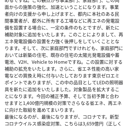
めるですね。この観点から事業部門、家庭部門、この両
面からの施策の強化、加速ということになります。事業
者向けの支援から申し上げますと、都内に本社のある民
間事業者が、都外に所有する工場などに再エネの発電設
備を設置する場合に、一定の条件のもとですが、新たに
補助対象に追加をいたします。このことによりまして、再
エネ発電設備の設置を力強く後押しをしていくこととな
ります。そして、次に家庭部門ですけれども、家庭部門に
おいては新築の住宅、既存の住宅の太陽光発電設備や蓄
電池、V2H、Vehicle to Homeですね。この設置に対する
補助の拡充をいたします。さらに、省エネ性能の高い家
電などの買換え時に付与いたしております東京ゼロエミ
ポイントでありますが、この中の品目としてLEDの照明器
具を新たに追加をいたしました。対象製品を拡大するこ
とになります。今回の補正予算、そして当初予算と合わ
せますと1,400億円規模の対策でさらなる省エネ、再エネ
に向けた取組を進めてまいります。
最後になるのが、最後になりますが、コロナです。新型
コロナウイルス感染症対策、こちらは3,659億円（正しく