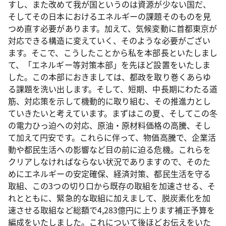
すし、また改めて我が国というのは資源が少ない国だ、
そしてその日本におけるエネルギーの課題そのものを見
つめ直す必要があります。加えて、気候変動に首都東京が
対応できる構造に変えていく、そのような必要がござい
ます。そこで、こうしたことから私を本部長といたしまし
て、「エネルギー等対策本部」を先ほど設置をいたしま
した。この本部におきましては、都政を取り巻くあらゆ
る課題を洗い出します。そして、短期、中長期にわたる道
筋、対応策を示して機動的に取り組む、その推進力とし
ていきたいと考えています。まずはこの夏、そしてこの冬
の電力ひっ迫への対応、原油・原材料価格の高騰、そし
て加えて円安です。これらに伴って、物価高騰で、企業活
動や都民生活への影響など目の前に迫る危機。これらを
クリアしなければならない状況でありますので、そのた
めにエネルギーの安定確保、経済対策、都民生活を守る
取組、この3つの切り口から既存の取組を加速させる、そ
れとともに、緊急的な取組に加えまして、脱炭素化を加
速させる取組など総額で4,283億円に上ります補正予算を
編成をいたしました。これについて後ほどお伝えをいた