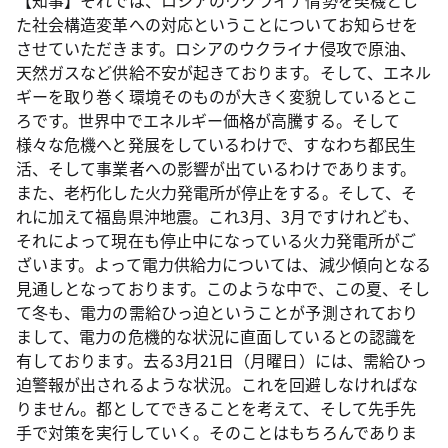
【知事】それでは、ロシアのウクライナ情勢を契機とし
た社会構造変革への対応ということについてお知らせを
させていただきます。ロシアのウクライナ侵攻で原油、
天然ガスなど供給不安が起きております。そして、エネル
ギーを取り巻く環境そのものが大きく変貌しているとこ
ろです。世界中でエネルギー価格が高騰する。そして
様々な危機へと発展をしているわけで、すなわち都民生
活、そして事業者への影響が出ているわけであります。
また、老朽化した火力発電所が停止をする。そして、そ
れに加えて福島県沖地震。これ3月、3月ですけれども、
それによって現在も停止中になっている火力発電所がご
ざいます。よって電力供給力については、減少傾向となる
見通しとなっております。このような中で、この夏、そし
て冬も、電力の需給ひっ迫ということが予測されており
まして、電力の危機的な状況に直面しているとの認識を
有しております。去る3月21日（月曜日）には、需給ひっ
迫警報が出されるような状況。これを回避しなければな
りません。都としてできることを考えて、そして先手先
手で対策を実行していく。そのことはもちろんでありま