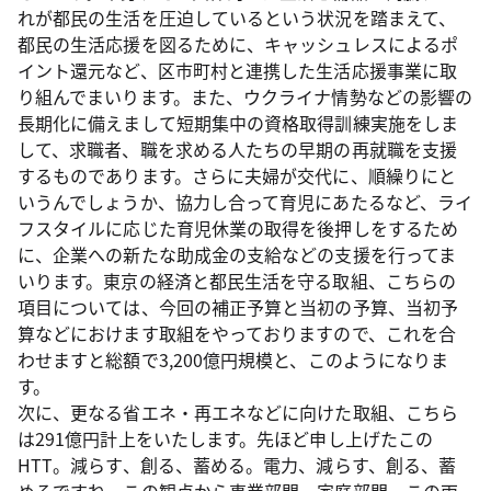
れが都民の生活を圧迫しているという状況を踏まえて、
都民の生活応援を図るために、キャッシュレスによるポ
イント還元など、区市町村と連携した生活応援事業に取
り組んでまいります。また、ウクライナ情勢などの影響の
長期化に備えまして短期集中の資格取得訓練実施をしま
して、求職者、職を求める人たちの早期の再就職を支援
するものであります。さらに夫婦が交代に、順繰りにと
いうんでしょうか、協力し合って育児にあたるなど、ライ
フスタイルに応じた育児休業の取得を後押しをするため
に、企業への新たな助成金の支給などの支援を行ってま
いります。東京の経済と都民生活を守る取組、こちらの
項目については、今回の補正予算と当初の予算、当初予
算などにおけます取組をやっておりますので、これを合
わせますと総額で3,200億円規模と、このようになりま
す。
次に、更なる省エネ・再エネなどに向けた取組、こちら
は291億円計上をいたします。先ほど申し上げたこの
HTT。減らす、創る、蓄める。電力、減らす、創る、蓄