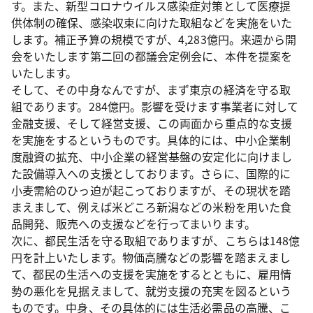
す。また、新型コロナウイルス感染症対策として医療提
供体制の確保、感染収束に向けた取組などを実施をいた
します。補正予算の規模ですが、4,283億円。来週から開
会をいたします第二回の都議会定例会に、本件を提案を
いたします。
そして、その中身なんですが、まず東京の経済を守る取
組であります。284億円。影響を受けます事業者に対して
金融支援、そして経営支援、この両面から重点的な支援
を実施をするというものです。具体的には、中小企業制
度融資の拡充、中小企業の経営基盤の安定化に向けまし
た設備導入への支援としております。さらに、国際的に
小麦需給のひっ迫が起こっておりますが、その現状を踏
まえまして、例えば米どころ新潟などの米粉を用いた食
品開発、販売への支援などを行ってまいります。
次に、都民生活を守る取組でありますが、こちらは148億
円を計上いたします。物価高騰などの影響を踏まえまし
て、都民の生活への支援を実施をするとともに、雇用情
勢の悪化を見据えまして、就労支援の充実を図るという
ものです。中身、その具体的には生活必需品の高騰、こ