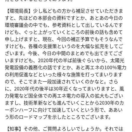
【環境局長】少し私どもの方から補足させていただきま
すと、先ほどの本部会の資料ですとか、あとあの今日の
環境審議会の中でも、参考資料として出しているんです
けども、ぐっと上がっていくところの前後の話も含めて
申し上げますと、現在、今回の補正予算でもそうなんで
すけども、各種の支援策というのを大幅な拡充をしてご
ざいます。今後、今日の中間のまとめでも出てきてござ
いますけども、2020年代の半ば前後ぐらいから、太陽光
発電設備の義務化の話ですとか、あと再エネの100％電力
の利用促進などといった様々な施策を打ってまいります
ので、そこでまた一段加速されていくのかなと。さら
に、2020年代の後半は30年近くなってまいりますと、風
力発電など国全体での再エネ電力の導入の拡大もござい
ますし、技術革新なども進んでいくことから2030年のカ
ーボンハーフに向けて加速していくという形で、ああい
う形のロードマップを示したところでございます。
【知事】その他、ご質問よろしいでしょうか。それでは