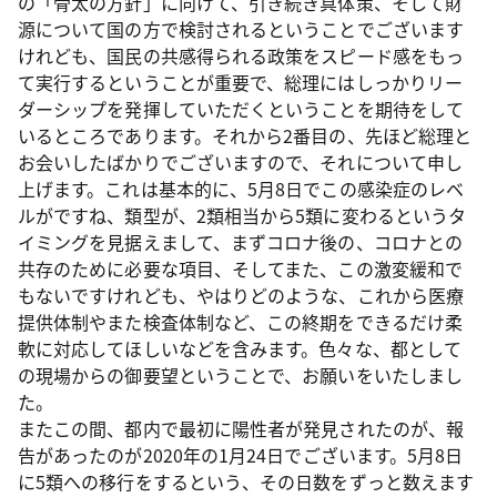
の「骨太の方針」に向けて、引き続き具体策、そして財
源について国の方で検討されるということでございます
けれども、国民の共感得られる政策をスピード感をもっ
て実行するということが重要で、総理にはしっかりリー
ダーシップを発揮していただくということを期待をして
いるところであります。それから2番目の、先ほど総理と
お会いしたばかりでございますので、それについて申し
上げます。これは基本的に、5月8日でこの感染症のレベ
ルがですね、類型が、2類相当から5類に変わるというタ
イミングを見据えまして、まずコロナ後の、コロナとの
共存のために必要な項目、そしてまた、この激変緩和で
もないですけれども、やはりどのような、これから医療
提供体制やまた検査体制など、この終期をできるだけ柔
軟に対応してほしいなどを含みます。色々な、都として
の現場からの御要望ということで、お願いをいたしまし
た。
またこの間、都内で最初に陽性者が発見されたのが、報
告があったのが2020年の1月24日でございます。5月8日
に5類への移行をするという、その日数をずっと数えます