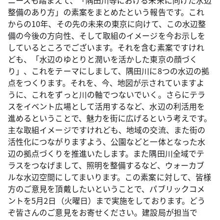
ニーズも踏まえて、「隅田川等における未来に向けた水辺
整備のあり方」の素案をまとめたという報告です。これ
からの10年、その先の未来の東京に向けて、この水辺整
備の今後の方向性、そして取組のイメージを今お示しを
しているところでございます。それを含む素案ですけれ
ども、「水辺のゆとりと潤いを活かした東京の顔づく
り」、これをテーマにしまして、隅田川に8つの水辺の拠
点をつくります。それを、今、地図が示されていますよ
うに、これをずっと川の軸でつないでいく。さらにテラ
スをイベント広場として活用するなど、水辺の利活用を
進めるということで、魅力を街に広げるという考えです。
主な取組イメージですけれども、地域の交流、また街の
活性化につながりますよう、公園などと一体となった水
辺の拠点づくりを推進いたします。また隅田川全域でテ
ラスをつなげまして、照明を整備するなど、ウォーカブ
ルな水辺空間にしてまいります。この素案に対して、皆様
方のご意見を頂戴したいということで、パブリックコメ
ントを5月2日（火曜日）まで実施をしております。どう
ぞ皆さんのご意見をお寄せください。建設局が担当で