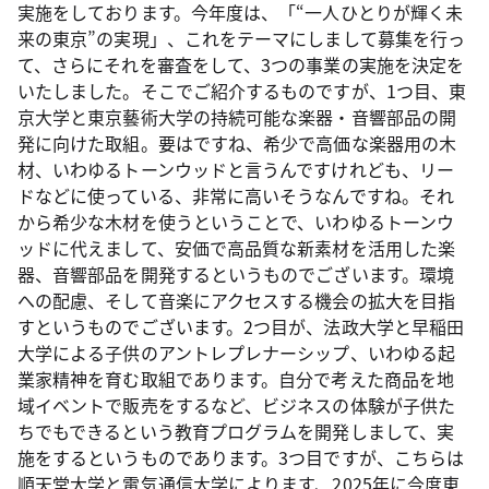
実施をしております。今年度は、「“一人ひとりが輝く未
来の東京”の実現」、これをテーマにしまして募集を行っ
て、さらにそれを審査をして、3つの事業の実施を決定を
いたしました。そこでご紹介するものですが、1つ目、東
京大学と東京藝術大学の持続可能な楽器・音響部品の開
発に向けた取組。要はですね、希少で高価な楽器用の木
材、いわゆるトーンウッドと言うんですけれども、リー
ドなどに使っている、非常に高いそうなんですね。それ
から希少な木材を使うということで、いわゆるトーンウ
ッドに代えまして、安価で高品質な新素材を活用した楽
器、音響部品を開発するというものでございます。環境
への配慮、そして音楽にアクセスする機会の拡大を目指
すというものでございます。2つ目が、法政大学と早稲田
大学による子供のアントレプレナーシップ、いわゆる起
業家精神を育む取組であります。自分で考えた商品を地
域イベントで販売をするなど、ビジネスの体験が子供た
ちでもできるという教育プログラムを開発しまして、実
施をするというものであります。3つ目ですが、こちらは
順天堂大学と電気通信大学によります、2025年に今度東