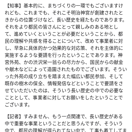
【知事】基本的に、まちづくりの一環でもございますけ
れども、これまでも、それこそ明治神宮が創建されたと
きからの位置づけなど、長い歴史を経たものであります。
それをより都民の皆さんにとって親しみのある地とし
て、進めていくということが必要だということから、都
民の理解や共感を得ることについて、改めて事業者に対
し、早急に具体的かつ効果的な対応策、それを主体的に
実施するような要請を行ったということであります。神
宮外苑、かの渋沢栄一翁らの尽力から、国民からの献金
や献木などによって造園されたものでございます。そうい
った外苑の成り立ちを踏まえた幅広い都民参加、そして
既存の樹木の保全、情報発信などということで要請をさ
せていただいたのは、そういう長い歴史の中での必要な
こととして、事業者に対してお願いをしたということで
ございます。
【記者】すみません、もう一点関連で、長い歴史がある
中で重要な事業ということだと思うんですが、そういう
中で、都民の理解が得られてない中で、工事も着工してま