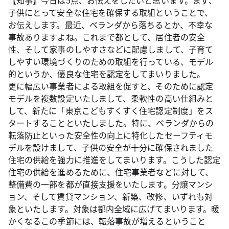
【知事】今日は5点、お伝えをしたいと思います。まず、
子供にとって安全な住宅を確保する取組ということで、
お伝えします。最近、ベランダから落ちるとか、不幸な
事故ありますよね。これまで都として、居住者の安全
性、そして家事のしやすさなどに配慮しまして、子育て
しやすい環境づくりのための取組を行っている、モデル
的というか、優良な住宅を認定をしてまいりました。
更に幅広い事業者による取組を促すと、そのために認定
モデルを複数設定いたしまして、柔軟性の高い仕組みと
して、新たに「東京こどもすくすく住宅認定制度」をス
タートすることといたしました。特に、ベランダからの
転落防止といった安全性の向上に特化したセーフティモ
デルを設けまして、子供の安全が十分に確保されました
住宅の供給を強力に推進をしてまいります。こうした認定
住宅の供給を進めるために、住宅事業者などに対して、
整備費の一部を都が直接支援をいたします。分譲マンシ
ョン、そして賃貸マンション、新築、改修、いずれも対
象といたします。対象は都内全域に広げてまいります。暖
かくなるこの季節には、転落事故が増えるということ