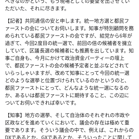
べきなのかという、もう現場としての要望を出させてい
ただいた、それに尽きます。
【記者】共同通信の安と申します。統一地方選と都民フ
ァーストの会についてお伺いします。知事が特別顧問を務
められている都民ファーストの会ですが、結党から6年が
過ぎて、今回2度目の統一選で、前回の倍の候補者を擁立
していて、区議長選の候補者にも推薦を出しています。知
事ご自身も、今月にかけて政治資金パーティーの壇上
で、都民ファーストの会の候補予定者と並ぶなどされて
いらっしゃいますが、改めて知事にとって今回の統一選
どのような選挙と位置づけられているのかというのと、
都民ファーストにとって、どんなような統一選になるの
か、あるいは都民ファーストに期待すること、この辺に
ついてお伺いできれば幸いです。
【知事】地方の選挙、そして自治体のそれぞれの市政や
区政などを進めていくにおいて、議会の存在は極めて重
要であります。そういう議会の中で、例えば、これからの
DXであるとか、GXであるとか、そういったことに関して