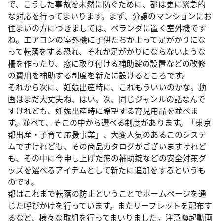
で、こうした事故を未然に防ぐために、都は更に緊急的
な対応を行ってまいります。まず、分譲のマンションにお
住まいの方につきましては、ベランダに置く室外機です
ね。エアコンの室外機に子供たちが上って足がかりにな
って転落をする恐れ、それが足がかりにならないような
柵を作ったり、窓に取り付ける補助錠の設置などの改修
の費用を補助する制度を新たに設けるところです。
それから次に、妊娠出産時に、これもういいのかな。動
画はまだ大丈夫ね、はい。次、同じジャンルの話なんで
すけれども、妊娠出産時に希望する育児用品を並べま
す。並べて、そこの中から選べる制度があります。「東京
都出産・子育て応援事業」、大変人気のあるこのシステ
ムですけれども、その商品カタログがございますけれど
も、その中に今申し上げた窓の補助錠などの安全対策グ
ッズを選べるアイテムとして新たに追加をするというも
のです。
都はこれまで転落の防止ということでホームページを通
じた呼びかけを行っています。またリーフレットを配布す
るなど、様々な取組を行ってまいりました。注意喚起動画