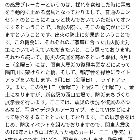
の感震ブレーカーというのは、揺れを察知した時に電気
を自動的に止める器具となっておりまして、普通のコン
セントのところにキュッと挟んでおいていただいてオン
にするということで、地震の際に、そこの電気が止まり
ますということです。出火の防止に効果的ということで
す。この機会に、それぞれのご家庭に合った出火防止対
策について考えていただきたいと、こう思っております。
それから続いて、防災の気運を高めるという取組。9月1
日（金曜日）には、関東大震災の復興事業などによって
隅田川に架けられた橋、そして、都庁舎を緑色にライト
アップをいたします。9月1日（金曜日）、ライトアッ
プ。また、この9月1日（金曜日）と翌2日（土曜日）、金
土になりますが、新宿駅の西口広場で、防災まちづくり
展示会を行います。ここでは、震災の状況や復興のあゆ
みなど、写真やデジタルアーカイブ、そしてVRなどによ
って紹介をすることといたしております。この展示会をは
じめ、防災イベントを組んでおりますので、関東大震災
の100年というロゴが入った橋のカード、ここ（手元）に
6枚あるのですけれども、配布をいたします。駒形橋、清