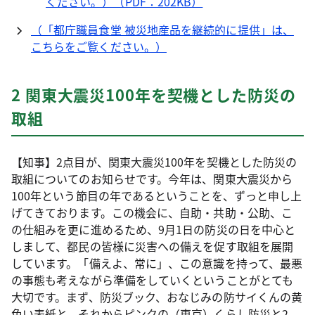
ください。）（PDF：202KB）
（「都庁職員食堂 被災地産品を継続的に提供」は、
こちらをご覧ください。）
2 関東大震災100年を契機とした防災の
取組
【知事】2点目が、関東大震災100年を契機とした防災の
取組についてのお知らせです。今年は、関東大震災から
100年という節目の年であるということを、ずっと申し上
げてきております。この機会に、自助・共助・公助、こ
の仕組みを更に進めるため、9月1日の防災の日を中心と
しまして、都民の皆様に災害への備えを促す取組を展開
しています。「備えよ、常に」、この意識を持って、最悪
の事態も考えながら準備をしていくということがとても
大切です。まず、防災ブック、おなじみの防サイくんの黄
色い表紙と、それからピンクの（東京）くらし防災と2