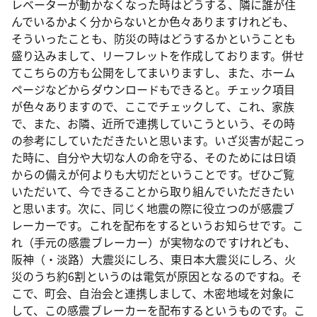
レベーターが動かなくなった時はどうする、隣に誰が住
んでいるかよく分からないとか色々ありますけれども、
そういったことも、防災の時はどうするかということも
盛り込みまして、リーフレットを作成しております。併せ
てこちらの方も公開をしてまいりますし、また、ホーム
ページなどからダウンロードもできると。チェック項目
が色々ありますので、ここでチェックして、これ、家族
で、また、お隣、近所で連携していこうという、その時
の参考にしていただきたいと思います。いざ災害が起こっ
た時に、自分や大切な人の命を守る、そのためには日頃
からの備えが何よりも大切だということです。ぜひご覧
いただいて、今できることから取り組んでいただきたい
と思います。次に、同じく地震の際に役立つのが感震ブ
レーカーです。これを配布をするというお知らせです。こ
れ（手元の感震ブレーカー）が実物なのですけれども、
阪神（・淡路）大震災にしろ、東日本大震災にしろ、火
災のうち約6割というのは電気が原因となるのですね。そ
こで、町会、自治会と連携しまして、木密地域を対象に
して、この感震ブレーカーを配布するというものです。こ