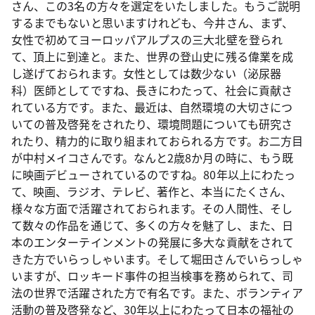
さん、この3名の方々を選定をいたしました。もうご説明
するまでもないと思いますけれども、今井さん、まず、
女性で初めてヨーロッパアルプスの三大北壁を登られ
て、頂上に到達と。また、世界の登山史に残る偉業を成
し遂げておられます。女性としては数少ない（泌尿器
科）医師としてですね、長きにわたって、社会に貢献さ
れている方です。また、最近は、自然環境の大切さにつ
いての普及啓発をされたり、環境問題についても研究さ
れたり、精力的に取り組まれておられる方です。お二方目
が中村メイコさんです。なんと2歳8か月の時に、もう既
に映画デビューされているのですね。80年以上にわたっ
て、映画、ラジオ、テレビ、著作と、本当にたくさん、
様々な方面で活躍されておられます。その人間性、そし
て数々の作品を通じて、多くの方々を魅了し、また、日
本のエンターテインメントの発展に多大な貢献をされて
きた方でいらっしゃいます。そして堀田さんでいらっしゃ
いますが、ロッキード事件の担当検事を務められて、司
法の世界で活躍された方で有名です。また、ボランティア
活動の普及啓発など、30年以上にわたって日本の福祉の