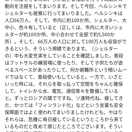
動向を注視をしてまいります。そして今回、ヘルシンキで
シェルターも視察に行ってまいりました。ヘルシンキは
人口66万人、そして、市内に約100か所、シェルター、大
中小、色々有していると（正しくは、市内に大きいシェ
ルターが約100か所、中小合わせて全部で約5,500か
所）。そして、66万人の人口に対して100万人も収容がで
きるという、そういう規模であります。（シェルター
の）中も大変充実をしていることを確認しました。普段
はフットサルの練習場に使ったり、そして子供たちが遊
べるスペースがあったりして、何か避難所という暗いムー
ドではなくて、普段使いもしていると。一方で、いざと
いった時には、それらを取っ払って空間をちゃんと確保
して、トイレから水、電気、通信等々を整備している
と。ずっとロシアの隣でですね、ソ連時代ね、接してき
た、かつては「フィンランド化」などという言葉も安全
保障面ではよく使われてまいりましたけれども、やはり
それらは、危機に毎日接しているというところから来て
いるものだと改めて感じたところでございます。そうい