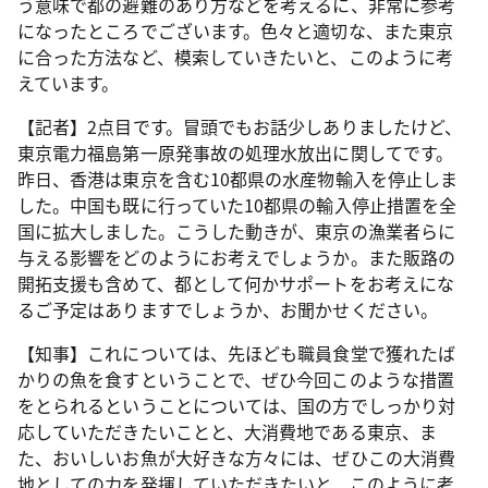
う意味で都の避難のあり方などを考えるに、非常に参考
になったところでございます。色々と適切な、また東京
に合った方法など、模索していきたいと、このように考
えています。
【記者】2点目です。冒頭でもお話少しありましたけど、
東京電力福島第一原発事故の処理水放出に関してです。
昨日、香港は東京を含む10都県の水産物輸入を停止しま
した。中国も既に行っていた10都県の輸入停止措置を全
国に拡大しました。こうした動きが、東京の漁業者らに
与える影響をどのようにお考えでしょうか。また販路の
開拓支援も含めて、都として何かサポートをお考えにな
るご予定はありますでしょうか、お聞かせください。
【知事】これについては、先ほども職員食堂で獲れたば
かりの魚を食すということで、ぜひ今回このような措置
をとられるということについては、国の方でしっかり対
応していただきたいことと、大消費地である東京、ま
た、おいしいお魚が大好きな方々には、ぜひこの大消費
地としての力を発揮していただきたいと、このように考