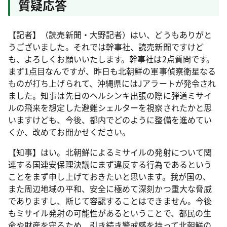
質疑応答
【記者】（読売新聞・大野記者）はい、どうもありがと
うございました。それでは幹事社、読売新聞ですけど
も、よろしくお願いいたします。幹事社は2点質問です。
まず1点目なんですが、昨日も北朝鮮の軍事偵察衛星なる
ものが打ち上げられて、沖縄県にはJアラートが発令され
ました。知事は先日のヘルシンキ出張の際に弾道ミサイ
ルの飛来を想定した避難シェルターを視察されたかと思
いますけども、今後、都内でどのように整備を進めてい
くか、改めてお聞かせください。
【知事】はい。北朝鮮によるミサイルの発射について関
連する国連安保理決議にまず違反する行為であるという
ことをまず申し上げておきたいと思います。我が国の、
また周辺地域の平和、安全に極めて深刻かつ重大な脅威
でありますし、断じて容認することはできません。今後
もミサイル発射の可能性があるということで、都民の生
命や財産を守るため、引き続き警戒感を持って北朝鮮の