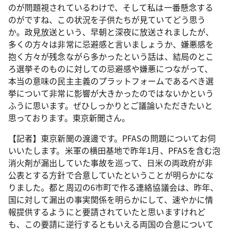
のが問題視されているわけで、そして私は一番懸念する
のがですね、この状況を子供たちが見ていてどう思う
か。政見放送という、早朝と深夜に放送されましたが、
多くの方々は非常に忌避感と言いましょうか、嫌悪感を
抱く方々が残念ながら多かったという話は、結局のとこ
ろ選挙そのものに対しての忌避感や嫌悪につながって、
本当の意味の民主主義のプラットフォームであるべき選
挙について非常に影響が大きかったのではないかという
ふうに思います。ぜひしっかりとご議論いただきたいと
思っております。東京新聞さん。
【記者】東京新聞の渡邊です。PFASの問題についてお伺
いいたします。米軍の横田基地で昨年1月、PFASを含む泡
消火剤が漏出していた事故を巡って、日米の両政府が非
公表とする方針で合意していたということが明らかにな
りました。都と周辺の6市町で作る連絡協議会は、昨年、
国に対して漏出の事実関係を明らかにして、速やかに情
報提供するようにと要請されていたと思いますけれど
も、この要請に逆行するともいえる両国の合意について