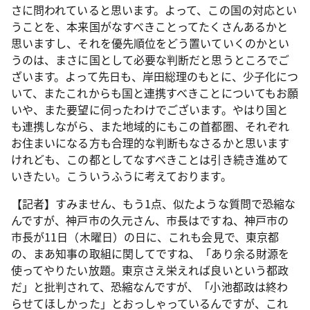
さに問われていると思います。よって、この国の対応とい
うことを、本来国がなすべきことってたくさんあるかと
思いますし、それを優先順位をどう置いていくのかとい
うのは、まさに国として必要な判断だと思うところでご
ざいます。よって先日も、岸田総理のもとに、少子化につ
いて、またこれからも国と連携すべきことについてもお願
いや、また要望に伺ったわけでございます。やはり国と
も連携しながら、また地域的にもこの首都圏、それぞれ
お住まいになる方も合理的な判断もなさるかと思います
けれども、この都としてなすべきことは引き続き進めて
いきたい。こういうふうに考えております。
【記者】すみません、もう1点、似たような質問で恐縮な
んですが、神戸市の久元さん、市長はですね、神戸市の
市長が11日（木曜日）の日に、これも会見で、東京都
の、まあ知事の取組に関してですね、「あり余る財源を
使ってやりたい放題。東京さえ栄えれば良いという都政
だ」と批判されて、恐縮なんですが、「小池都政は終わ
らせてほしかった」とおっしゃっているんですが、これ