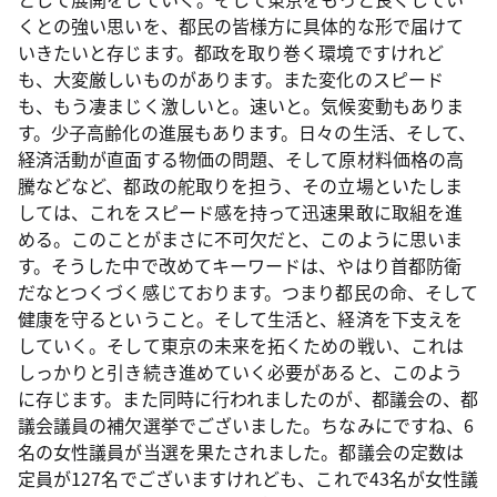
くとの強い思いを、都民の皆様方に具体的な形で届けて
いきたいと存じます。都政を取り巻く環境ですけれど
も、大変厳しいものがあります。また変化のスピード
も、もう凄まじく激しいと。速いと。気候変動もありま
す。少子高齢化の進展もあります。日々の生活、そして、
経済活動が直面する物価の問題、そして原材料価格の高
騰などなど、都政の舵取りを担う、その立場といたしま
しては、これをスピード感を持って迅速果敢に取組を進
める。このことがまさに不可欠だと、このように思いま
す。そうした中で改めてキーワードは、やはり首都防衛
だなとつくづく感じております。つまり都民の命、そして
健康を守るということ。そして生活と、経済を下支えを
していく。そして東京の未来を拓くための戦い、これは
しっかりと引き続き進めていく必要があると、このよう
に存じます。また同時に行われましたのが、都議会の、都
議会議員の補欠選挙でございました。ちなみにですね、6
名の女性議員が当選を果たされました。都議会の定数は
定員が127名でございますけれども、これで43名が女性議