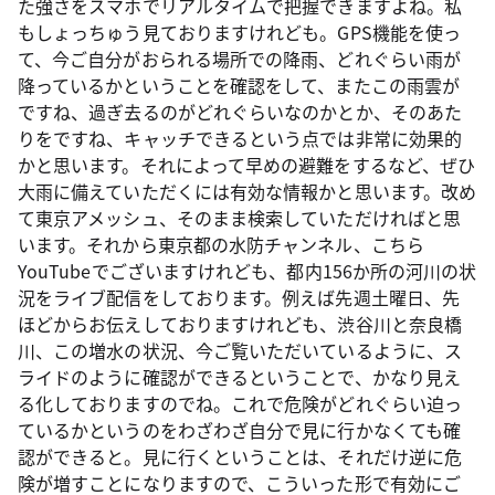
た強さをスマホでリアルタイムで把握できますよね。私
もしょっちゅう見ておりますけれども。GPS機能を使っ
て、今ご自分がおられる場所での降雨、どれぐらい雨が
降っているかということを確認をして、またこの雨雲が
ですね、過ぎ去るのがどれぐらいなのかとか、そのあた
りをですね、キャッチできるという点では非常に効果的
かと思います。それによって早めの避難をするなど、ぜひ
大雨に備えていただくには有効な情報かと思います。改め
て東京アメッシュ、そのまま検索していただければと思
います。それから東京都の水防チャンネル、こちら
YouTubeでございますけれども、都内156か所の河川の状
況をライブ配信をしております。例えば先週土曜日、先
ほどからお伝えしておりますけれども、渋谷川と奈良橋
川、この増水の状況、今ご覧いただいているように、ス
ライドのように確認ができるということで、かなり見え
る化しておりますのでね。これで危険がどれぐらい迫っ
ているかというのをわざわざ自分で見に行かなくても確
認ができると。見に行くということは、それだけ逆に危
険が増すことになりますので、こういった形で有効にご