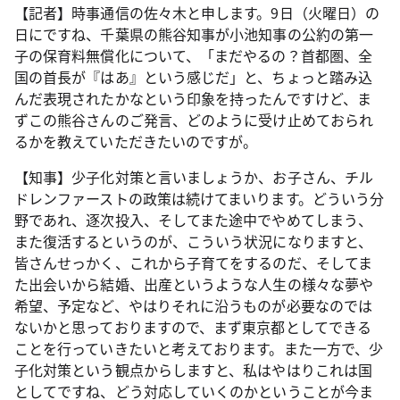
【記者】時事通信の佐々木と申します。9日（火曜日）の
日にですね、千葉県の熊谷知事が小池知事の公約の第一
子の保育料無償化について、「まだやるの？首都圏、全
国の首長が『はあ』という感じだ」と、ちょっと踏み込
んだ表現されたかなという印象を持ったんですけど、ま
ずこの熊谷さんのご発言、どのように受け止めておられ
るかを教えていただきたいのですが。
【知事】少子化対策と言いましょうか、お子さん、チル
ドレンファーストの政策は続けてまいります。どういう分
野であれ、逐次投入、そしてまた途中でやめてしまう、
また復活するというのが、こういう状況になりますと、
皆さんせっかく、これから子育てをするのだ、そしてま
た出会いから結婚、出産というような人生の様々な夢や
希望、予定など、やはりそれに沿うものが必要なのでは
ないかと思っておりますので、まず東京都としてできる
ことを行っていきたいと考えております。また一方で、少
子化対策という観点からしますと、私はやはりこれは国
としてですね、どう対応していくのかということが今ま