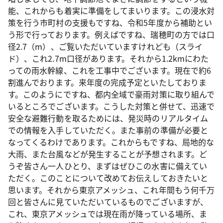
能、これからも着実に準備をしてまいります。この浸水対
策を行う市町村の支援もですね、令和5年度から補助とい
う形で行っております。例えばですね、瑞穂町の方では口
径2.7（m）、ご覧いただいていますけれども（スライ
ド）、これ2.7m口径があります。それから1.2kmにわた
っての雨水幹線、これを工事中でございます。現在で約6
割進んでおります。来年度の完成予定といたしておりま
す。このようにですね、都内全域で豪雨対策に取り組んで
いるところでございます。こうした対策と併せて、迅速で
安全な避難行動を取るためには、発災時のリアルタイム
での情報を入手していただく。また事前の準備が必要と
なってくるわけであります。これからもですね、局地的な
大雨、また台風などが発生することが予想されます。ど
うぞ皆さん一人ひとり、まずはぜひこの水害に備えてい
ただく。このことについて改めてお伝えしておきたいと
思います。それから東京アメッシュ、これ年間もう何千万
回と皆さんに見ていただいているものでございますが、
これ、東京アメッシュでは現在雨が降っている場所、ま