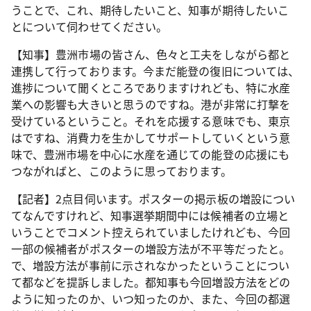
うことで、これ、期待したいこと、知事が期待したいこ
とについて伺わせてください。
【知事】豊洲市場の皆さん、色々と工夫をしながら都と
連携して行っております。今まだ能登の復旧については、
進捗について聞くところでありますけれども、特に水産
業への影響も大きいと思うのですね。港が非常に打撃を
受けているということ。それを応援する意味でも、東京
はですね、消費力を生かしてサポートしていくという意
味で、豊洲市場を中心に水産を通じての能登の応援にも
つながればと、このように思っております。
【記者】2点目伺います。ポスターの掲示板の増設につい
てなんですけれど、知事選挙期間中には候補者の立場と
いうことでコメント控えられていましたけれども、今回
一部の候補者がポスターの増設方法が不平等だったと。
で、増設方法が事前に示されなかったということについ
て都などを提訴しました。都知事も今回増設方法をどの
ように知ったのか、いつ知ったのか、また、今回の都選