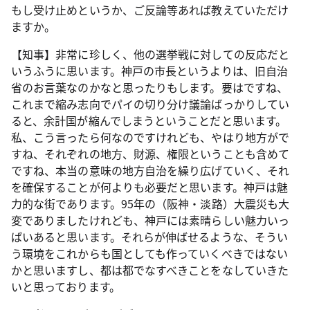
もし受け止めというか、ご反論等あれば教えていただけ
ますか。
【知事】非常に珍しく、他の選挙戦に対しての反応だと
いうふうに思います。神戸の市長というよりは、旧自治
省のお言葉なのかなと思ったりもします。要はですね、
これまで縮み志向でパイの切り分け議論ばっかりしてい
ると、余計国が縮んでしまうということだと思います。
私、こう言ったら何なのですけれども、やはり地方がで
すね、それぞれの地方、財源、権限ということも含めて
ですね、本当の意味の地方自治を繰り広げていく、それ
を確保することが何よりも必要だと思います。神戸は魅
力的な街であります。95年の（阪神・淡路）大震災も大
変でありましたけれども、神戸には素晴らしい魅力いっ
ぱいあると思います。それらが伸ばせるような、そうい
う環境をこれからも国としても作っていくべきではない
かと思いますし、都は都でなすべきことをなしていきた
いと思っております。