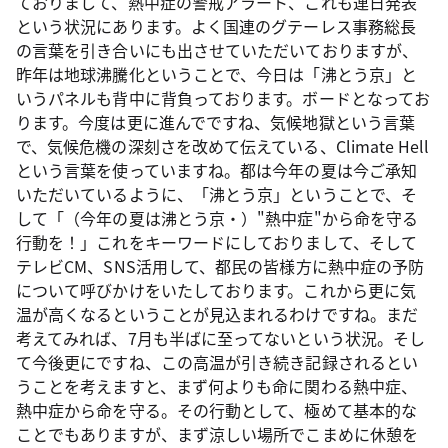
ておりまして、熱中症の警戒アラート、これも連日発表
という状況にあります。よく国連のグテーレス事務総長
の言葉を引き合いにも出させていただいておりますが、
昨年は地球沸騰化ということで、今日は「沸とう京」と
いうパネルも背中に背負っております。ボードとなってお
ります。今度は更に進んでですね、気候地獄という言葉
で、気候危機の深刻さを改めて伝えている、Climate Hell
という言葉を使っていますね。都は今年の夏は今ご承知
いただいているように、「沸とう京」ということで、そ
して「（今年の夏は沸とう京・）"熱中症"から命を守る
行動を！」これをキーワードにしておりまして、そして
テレビCM、SNS活用して、都民の皆様方に熱中症の予防
について呼びかけをいたしております。これから更に気
温が高くなるということが見込まれるわけですね。まだ
考えてみれば、7月も半ばに至ってないという状況。そし
て今後更にですね、この高温が引き続き記録されるとい
うことを考えますと、まず何よりも命に関わる熱中症、
熱中症から命を守る。その行動として、極めて基本的な
ことでもありますが、まず涼しい場所でこまめに休憩を