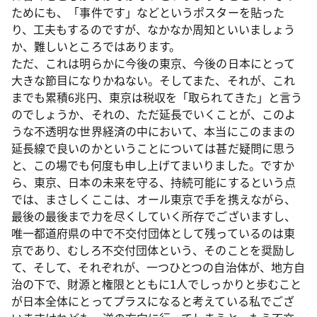
ためにも、「事件です」などというポスターを貼った
り、工夫もするのですが、なかなか周知といいましょう
か、難しいところではあります。
ただ、これは明らかに今後の東京、今後の日本にとって
大きな節目になりかねない。そしてまた、それが、これ
までも累積6兆円、東京は税収を「取られてきた」と言う
のでしょうか、それの、ただ延長でいくことが、このよ
うな不透明な世界経済の中において、本当にこのままの
延長線で良いのかということについては甚だ疑問に思う
と、この場でも何度も申し上げてまいりました。ですか
ら、東京、日本の未来を守る、持続可能にするという点
では、まさしくここは、オール東京で手を携えながら、
最後の最後まで力を尽くしていく所存でございますし、
唯一都道府県の中で不交付団体として残っているのは東
京であり、むしろ不交付団体という、そのことを奨励し
て、そして、それぞれが、一つひとつの自治体が、地方自
治の下で、財源と権限とともに1人でしっかりと歩むこと
が日本全体にとってプラスになると考えている私でござ