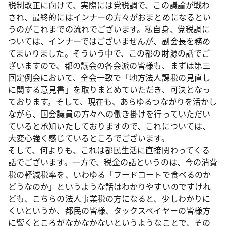
税制改正に向けて、実際には党税調で、この議論が戦わ
され、最終的にはインナーの方々がおまとめになるとい
うのがこれまでの流れでございます。私自身、党税調に
ついては、インナーではございませんが、副会長を務め
てまいりました。そういう中で、この都の財源の話でご
ざいますので、都の議会の各会派の皆様も、まずは第三
回定例会において、全会一致で「地方法人課税の見直し
に関する意見書」を取りまとめていただき、可決となっ
ております。そして、現在も、あらゆるつながりを活かし
ながら、国会議員の方々への働き掛けを行っていただい
ていると承知いたしておりますので、これについては、
大変心強く感じているところでございます。
そして、何よりも、これは都民生活に直接関わってくる
話でございます。一方で、税金の話というのは、今の消費
税の軽減税率を、いわゆる「フードコートで食べるのか
どうなのか」というような話はわかりやすいのですけれ
ども、こちらの法人事業税の方になると、少しわかりに
くいというか、都民の皆様、タックスペイヤーの皆様方
に響くところがなかなかないというようなことで、その