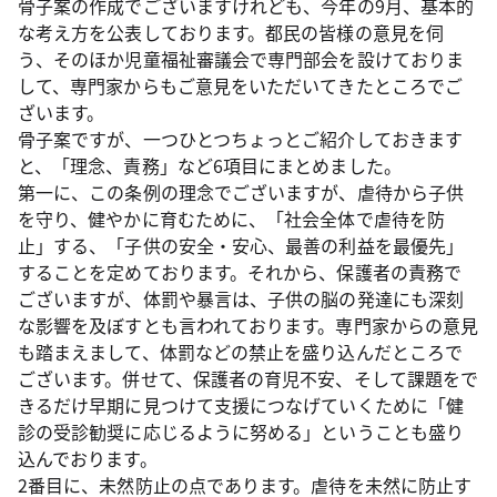
骨子案の作成でございますけれども、今年の9月、基本的
な考え方を公表しております。都民の皆様の意見を伺
う、そのほか児童福祉審議会で専門部会を設けておりま
して、専門家からもご意見をいただいてきたところでご
ざいます。
骨子案ですが、一つひとつちょっとご紹介しておきます
と、「理念、責務」など6項目にまとめました。
第一に、この条例の理念でございますが、虐待から子供
を守り、健やかに育むために、「社会全体で虐待を防
止」する、「子供の安全・安心、最善の利益を最優先」
することを定めております。それから、保護者の責務で
ございますが、体罰や暴言は、子供の脳の発達にも深刻
な影響を及ぼすとも言われております。専門家からの意見
も踏まえまして、体罰などの禁止を盛り込んだところで
ございます。併せて、保護者の育児不安、そして課題をで
きるだけ早期に見つけて支援につなげていくために「健
診の受診勧奨に応じるように努める」ということも盛り
込んでおります。
2番目に、未然防止の点であります。虐待を未然に防止す