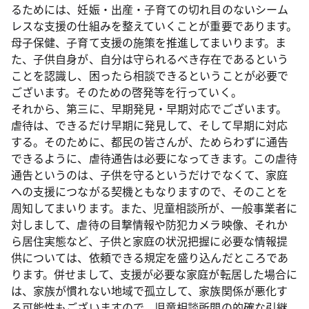
るためには、妊娠・出産・子育ての切れ目のないシーム
レスな支援の仕組みを整えていくことが重要であります。
母子保健、子育て支援の施策を推進してまいります。ま
た、子供自身が、自分は守られるべき存在であるという
ことを認識し、困ったら相談できるということが必要で
ございます。そのための啓発等を行っていく。
それから、第三に、早期発見・早期対応でございます。
虐待は、できるだけ早期に発見して、そして早期に対応
する。そのために、都民の皆さんが、ためらわずに通告
できるように、虐待通告は必要になってきます。この虐待
通告というのは、子供を守るというだけでなくて、家庭
への支援につながる契機ともなりますので、そのことを
周知してまいります。また、児童相談所が、一般事業者に
対しまして、虐待の目撃情報や防犯カメラ映像、それか
ら居住実態など、子供と家庭の状況把握に必要な情報提
供については、依頼できる規定を盛り込んだところであ
ります。併せまして、支援が必要な家庭が転居した場合に
は、家族が慣れない地域で孤立して、家族関係が悪化す
る可能性もございますので、児童相談所間の的確な引継