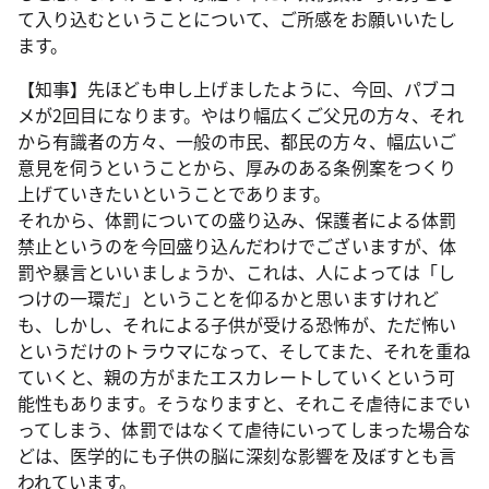
て入り込むということについて、ご所感をお願いいたし
ます。
【知事】先ほども申し上げましたように、今回、パブコ
メが2回目になります。やはり幅広くご父兄の方々、それ
から有識者の方々、一般の市民、都民の方々、幅広いご
意見を伺うということから、厚みのある条例案をつくり
上げていきたいということであります。
それから、体罰についての盛り込み、保護者による体罰
禁止というのを今回盛り込んだわけでございますが、体
罰や暴言といいましょうか、これは、人によっては「し
つけの一環だ」ということを仰るかと思いますけれど
も、しかし、それによる子供が受ける恐怖が、ただ怖い
というだけのトラウマになって、そしてまた、それを重ね
ていくと、親の方がまたエスカレートしていくという可
能性もあります。そうなりますと、それこそ虐待にまでい
ってしまう、体罰ではなくて虐待にいってしまった場合な
どは、医学的にも子供の脳に深刻な影響を及ぼすとも言
われています。