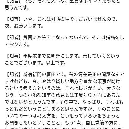
【記者】でも、それも大事な、重要なポイントだったと
思うんです。
【知事】いや、これは対話の場ではございませんので、
次、お願いします。
【記者】質問にお答えになってないんで、そこは指摘をし
ております。
【知事】年度末までに明確にします。示していくという
ことでございます。以上です。
【記者】新宿新聞の喜田です。税の偏在是正の問題なんで
すけれども、今、やはり貧しい地方を豊かな東京が助け
るという考え方というのは、これは抜きがたい、大きな
もう一つの小池都知事の意見とは正反対の方向にあるん
ではないかと思うんです。その中で、やっぱり、それはも
っともだということもあると思うんですが、そのことに
ついての一つは考え方を、どう思っているかをちょっと
お聞きしたいということと、もう1点、自民党筋の方に、