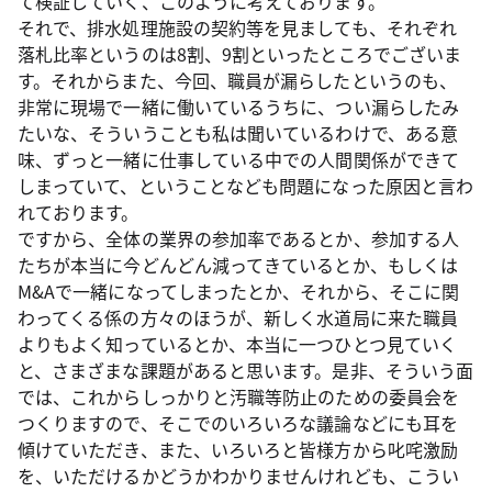
て検証していく、このように考えております。
それで、排水処理施設の契約等を見ましても、それぞれ
落札比率というのは8割、9割といったところでございま
す。それからまた、今回、職員が漏らしたというのも、
非常に現場で一緒に働いているうちに、つい漏らしたみ
たいな、そういうことも私は聞いているわけで、ある意
味、ずっと一緒に仕事している中での人間関係ができて
しまっていて、ということなども問題になった原因と言わ
れております。
ですから、全体の業界の参加率であるとか、参加する人
たちが本当に今どんどん減ってきているとか、もしくは
M&Aで一緒になってしまったとか、それから、そこに関
わってくる係の方々のほうが、新しく水道局に来た職員
よりもよく知っているとか、本当に一つひとつ見ていく
と、さまざまな課題があると思います。是非、そういう面
では、これからしっかりと汚職等防止のための委員会を
つくりますので、そこでのいろいろな議論などにも耳を
傾けていただき、また、いろいろと皆様方から叱咤激励
を、いただけるかどうかわかりませんけれども、こうい