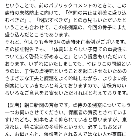
ということで、前のパブリックコメントのときに、この
虐待の未然防止に向けて、「体罰の禁止は明確に盛り込
むべきだ」、「明記すべきだ」との意見もいただいたと
いうことも合わせて、この条例案の、今回の骨子にまた
盛り込んだところであります。
それと、何よりも今年3月の虐待死亡事例がございます。
その検証報告でも、「体罰によらない子育ての重要性に
ついて広く啓発に努めること」という提言もいただいて
おります。いずれにいたしましても、やはりこの問題とい
うのは、子供の虐待死ということを起こさせないための
さまざまな工夫と課題をよく吟味しながら、よりよい条
例案にしていきたいと考えておりますので、皆様方のい
ろいろなご意見をお寄せいただければと考えております。
【記者】朝日新聞の斉藤です。虐待の条例案についてもう
一つお伺いさせてください。保護者の責務とされていま
すけれども、知事もよく仰られていると思いますが、東
京都は、特に家庭の多様性というか、必ずしもお父さ
ん、お母さんと、保護者とされる人ではない人が家庭に