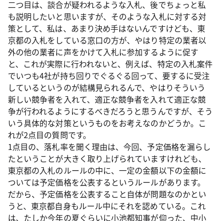
二つ目は、談合が疑われるような入札、後でちょっと私
も説明したいと思いますが、そのような入札に対する対
策として、私は、あまり決め手はないんですけども、東
京都の入札をしている窓口の方が、やはり特定の業者以
外の他の業者に声をかけて入札に参加するように促す
と、これが実際に行われないと、例えば、特定の入札案件
でいつも4社が持ち回りでぐるぐる回って、要するに受注
しているというのが結構見られるんで、やはりそういう
新しい競争者を入れて、適正な競争者を入れて適正な競
争が行われるようにするべきだろうと思うんですが、そう
いう具体的な対策というものをお考えなのかどうか。こ
れが2点目の質問です。
1点目の、落札率を聞く理由は、今回、予定価格を漏らし
たということが大きく取り上げられていますけれども、
東京都の入札のルールの中に、一定の金額以下の金額に
ついては予定価格を公表するというルールがあります。
だから、予定価格を公表すること自体が問題なのかとい
うと、東京都自身もルール中にそれを認めている。これ
は、たしか今年の夏ぐらいに小池都知事が仰った、中小