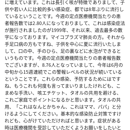
に増えています。これは長引く咳が特徴でありまして、子
供や若い人に比較的多い感染症、都では8年ぶりに流行し
ているということです。今週の定点医療機関当たりの患
者報告数では2.80人になっておりまして、これは感染症法
が施行されましたのが1999年、それ以来、過去最多の数
字になっております。マイコプラズマ肺炎の方。それから
手足口病の方もですね、子供を中心に夏に流行いたしま
して、口の中、手のひら、足の裏などに水泡ができると
いうものです。今週の定点医療機関当たりの患者報告数
でございますが、8.76人となっていまして、今年は6月の
中旬から15週連続でこの警報レベルの状況が続いている
ということです。これらの感染、予防するためにはです
ね、もうこれも何度も言ってまいりましたけれども、こ
まめな手洗い、咳エチケット、タオルの共用を避ける、
これご家庭でポイントになるかと思います。タオルの共
用、「これはなんとかちゃん、これはママ、パパ」と分
けるようにしてください。基本的な感染防止対策ですけ
れども、心がけていただければと思います。症状がある
時は医療機関を受診していただくようお願いをしたいと