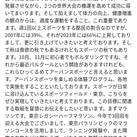
発展させながら、2つの世界大会の機運を高めて成功に導
いてまいります。そして加えまして体力の向上、健康増進
の観点からは、適度な運動をすること、これ重要であり
ます。週1回以上スポーツをする都民の割合なのですが、
2007年には39%、それが2023年には66%に上昇しており
まして、更に引き上げていきたいと考えております。そし
て秋は食欲の秋でもあるけれどもスポーツの秋でもあり
ます。10月、11月に初心者でもボルダリングですね、そ
れから最近パルクールという競技がありますけれども、
これらひっくるめてアーバンスポーツと言えると思いま
す。アーバンスポーツを楽しめる体験プログラム、各地
で実施をすることといたしております。スポーツが日常
に溶け込んでいるスポーツフィールド・東京、こちらを
ぜひ実現していきたいと考えております。この目標に関連
する取組を冒頭にお伝えをしたいと思います。まずマラ
ソンです。東京レガシーハーフマラソン、今年で3回目を
迎える大会でございまして、東京パラリンピックのマラ
ソンコースを活用しまして、ランニング経験や、また障