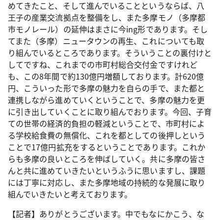
めてきたこと、そして進んでいることというならば、八
王子の産業交流拠点を整備をし、また多摩モノ（多摩都
市モノレール）の延伸はまさに今ing形であります。そし
てまた（多摩）ニュータウンの再生、これについても取
り組んでいるところであります。そういうことの裏付けと
してですね、これまでの市町村総合交付金ですけれど
も、この8年間で約130億円増額しております。計620億
円、こういった形で多摩の魅力を自らの手で、また都と
連携しながら進めていくということで、多摩の魅力を更
に引き出していくことに取り組んでおります。今回、子育
ての世帯の経済的負担の軽減ということで、市町村によ
る学校給食費の無償化、これを都としての後押しという
ことで17億円拡充をするということであります。これか
らも多摩の良いところを伸ばしていく。共に多摩の皆さ
んと共に進めていきたいというふうに思いますし、課題
には丁寧に対応し、また多摩地域の持続的な発展に取り
組んでいきたいと考えております。
【記者】ありがとうございます。中でもなにかこう、な