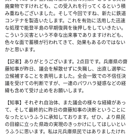
廃棄物ですけれども、この受入れを行ってくるという積
み重ねもございました。そして今回ですね、新たに鉄道
コンテナを製造いたします。これを有効に活用した迅速
な処理で能登半島の早期復興を後押しをしていきたい。
こういう災害という不幸な出来事でありますけれども、
色々な面で蓄積が行われてきて、効果もあるのではない
かと思います。
【記者】ありがとうございます。2点目です。兵庫県の齋
藤知事が昨日、議会を解散せずに失職し、出直し選挙に
立候補することを表明しました。全会一致での不信任決
議を受けての判断ですが、一連のパワハラ疑惑などの経
緯も含めて受け止めをお願いします。
【知事】それぞれ自治体、また議会の様々な経緯があっ
て、そして最終的に昨日の齋藤知事の決断ということに
なったというふうに承知しております。ぜひ、より県民
の目線に立った県政の実現のきっかけにしてほしいとい
うふうに思います。私は元兵庫県民ではありましたけれ