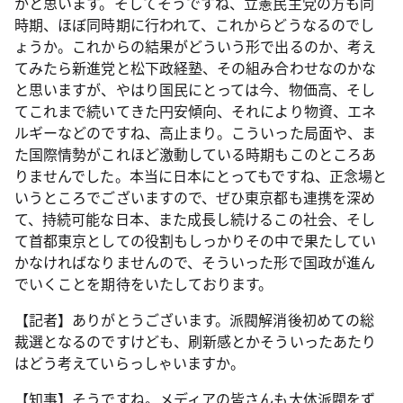
かと思います。そしてそうですね、立憲民主党の方も同
時期、ほぼ同時期に行われて、これからどうなるのでし
ょうか。これからの結果がどういう形で出るのか、考え
てみたら新進党と松下政経塾、その組み合わせなのかな
と思いますが、やはり国民にとっては今、物価高、そし
てこれまで続いてきた円安傾向、それにより物資、エネ
ルギーなどのですね、高止まり。こういった局面や、ま
た国際情勢がこれほど激動している時期もこのところあ
りませんでした。本当に日本にとってもですね、正念場と
いうところでございますので、ぜひ東京都も連携を深め
て、持続可能な日本、また成長し続けるこの社会、そし
て首都東京としての役割もしっかりその中で果たしてい
かなければなりませんので、そういった形で国政が進ん
でいくことを期待をいたしております。
【記者】ありがとうございます。派閥解消後初めての総
裁選となるのですけども、刷新感とかそういったあたり
はどう考えていらっしゃいますか。
【知事】そうですね。メディアの皆さんも大体派閥をず