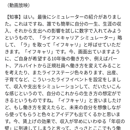
（動画放映）
【知事】はい。最後にシミュレーターの紹介がありまし
た。これはですね、誰でも簡単に自分の一生、生涯の収
入、それから支出への影響を試しに数字で入れてみよう
というもので、「ライフ×キャリア シミュレーター」略
して、「ラ」を取って「イフキャリ」と呼ばせていただ
きます。「イフキャリ」です。今、画面出ていますよう
に、ご自身が希望する10年後の働き方や、例えばパー
ト、アルバイトから正規社員へ働き方を変えてみること
を考えたり、またライフステージ色々あります、出産、
子育てなど、こういったライフイベントを設定をしまし
て、収入や支出をシミュレーションして、だいたいこん
な感じというので、自分のこれからの生き方の想定がで
きるというものですね。「イフキャリ」と言いましたけ
ど、もし働き方を変えたらと、未来の自分を想像しなが
ら使ってもらうと色々とアイデアも出てくるかと思いま
す。今、賃上げの効果で、収入が早めにいわゆる「年収の
壁」に到達してしまうと言って、さっさとここでもう働