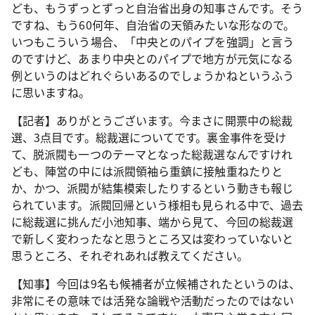
ども、もうずっとずっと自治省出身の知事さんです。そう
ですね、もう60何年、自治省の天領みたいな形なので。
いつもこういう場合、「中央とのパイプを強調」と言う
のですけど、あまり中央とのパイプで地方が元気になる
例というのはどれぐらいあるのでしょうかねというふう
に思いますね。
【記者】ありがとうございます。今まさに開票中の総裁
選、3点目です。総裁選についてです。裏金事件を受け
て、脱派閥も一つのテーマとなった総裁選なんですけれ
ども、陣営の中には派閥領袖ら重鎮に接触重ねたりと
か、かつ、派閥が結集模索したりするという動きも報じ
られています。派閥回帰という様相も見られる中で、過去
に総裁選に挑んだ小池知事、端から見て、今回の総裁選
で新しく変わったなと思うところ又は変わっていないと
思うところ、それぞれあれば教えてください。
【知事】今回は9名も候補者が立候補されたというのは、
非常にその意味では活発な論戦や活動だったのではない