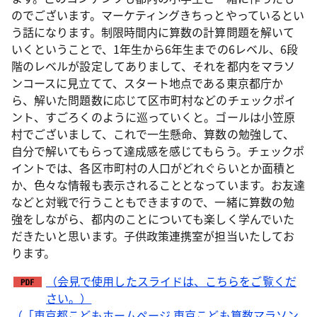
のでございます。マーケティングきちっとやっているとい
う話になります。制限時間内に算数の計算問題を解いて
いくということで、1年生から6年生までの6レベル、6段
階のレベルが設定してありまして、それを都内をマラソ
ンコースに見立てて、スタート地点である東京都庁か
ら、解いた問題数に応じて区市町村などのチェックポイ
ント、すごろくのように巡っていくと。ゴールは小笠原
村でございまして、これで一生懸命、算数の勉強して、
自分で解いてもらって達成感を感じてもらう。チェックポ
イントでは、各区市町村の人口がどれぐらいとか面積と
か、色々な情報も表示されることとなっています。お友達
などと対戦で行うこともできますので、一緒に算数の勉
強をしながら、都内のことについても楽しく学んでいた
だきたいと思います。子供政策連携室が担当いたしてお
ります。
（会見で使用したスライドは、こちらをご覧くだ
さい。）
（「東京都こどもホームページ 東京こども算数マラソン