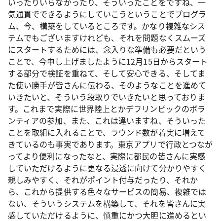
いったりいらなかったり、そういったことをですね、一
気通貫でできるようにしていこうということでプログラ
ム、今、構築をしているところです。かなり複雑なシス
テムでもございますけれども、それを問題なくスムーズ
にスタートするためには、念入りな準備も必要だという
ことで、今申し上げましたように12月15日からスタート
する部分で検証を重ねて、そして安心できる、そしてま
た使い勝手が皆さんに伝わる、そのようなことを進めて
いきたいと、そういう段取りでいきたいと思っておりま
す。これまで実際に世界陸上とかデフリンピックのボラ
ンティアの参加、また、これは違いますね、そういった
ことを取組に入れることで、ラウンド数が着実に増えて
きているのも事実であります。東京アプリで行政とつなが
ってより便利になったなと、実際に都民の皆さんに実感
していただけるように更なる浸透に向けて分かりやすく
親しみやすく、それがポイント付与だったり、それか
ら、これから提供する色々なサービスの簡易、複雑では
ない、そういうシステムを構築して、それを皆さんに実
感していただけるように、慎重にかつ大胆に進めるとい