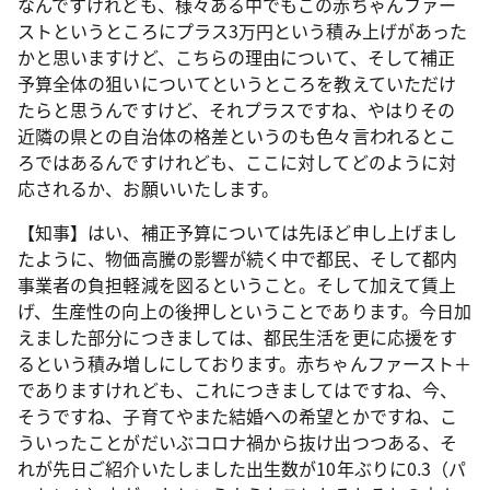
なんですけれども、様々ある中でもこの赤ちゃんファー
ストというところにプラス3万円という積み上げがあった
かと思いますけど、こちらの理由について、そして補正
予算全体の狙いについてというところを教えていただけ
たらと思うんですけど、それプラスですね、やはりその
近隣の県との自治体の格差というのも色々言われるとこ
ろではあるんですけれども、ここに対してどのように対
応されるか、お願いいたします。
【知事】はい、補正予算については先ほど申し上げまし
たように、物価高騰の影響が続く中で都民、そして都内
事業者の負担軽減を図るということ。そして加えて賃上
げ、生産性の向上の後押しということであります。今日加
えました部分につきましては、都民生活を更に応援をす
るという積み増しにしております。赤ちゃんファースト＋
でありますけれども、これにつきましてはですね、今、
そうですね、子育てやまた結婚への希望とかですね、こ
ういったことがだいぶコロナ禍から抜け出つつある、そ
れが先日ご紹介いたしました出生数が10年ぶりに0.3（パ