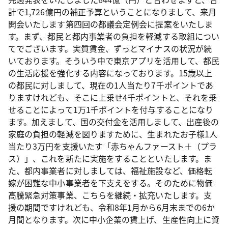
計で1,726億円の補正予算ということになりまして、来月
開会いたします第四回の都議会定例会に提案をいたしま
す。まず、都民と都内事業者の負担を軽減する取組につい
てでございます。実質賃金、ずっとマイナスの状況が続
いております。そういう中で東京アプリを活用して、都民
の生活応援を強化する内容になっております。15歳以上
の都民に対しまして、現在の1人当たり7千ポイントであ
りますけれども、そこに上乗せ4千ポイントと、それを乗
せることによって1万1千ポイントを付与することになり
ます。加えまして、国の交付金を活用しまして、出産後の
家庭の負担の軽減を図りますために、生まれたお子様1人
当たり3万円を支援いたす「赤ちゃんファースト＋（プラ
ス）」、これを新たに実施をすることといたします。ま
た、都内事業者に対しましては、福祉施設など、価格転
嫁が困難な中小事業者を下支えをする。そのために物価
高騰緊急対策事業、こちらを継続・拡充いたします。支
援の期間ですけれども、令和8年1月から6月末までの6か
月間となります。次に中小企業の賃上げ、生産性向上に資