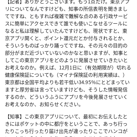
【記者】ありがとうございます。もう1点だけ。東京アプ
リについてなんですけども、知事の所信表明を聞きまし
てですね、ともすれば複雑で難解な点のある行政サービ
スに簡単にアクセスできて誰でも使いこなせるツールに
なると私は理解していたんですけども、現状ですと、東
京アプリ開くと、ポイント還元だとか付与されるとか、
そういうものばっかり踊ってですね、その元々の目的の
部分がまだ近づいていないのかなと思いますが、知事と
してこの東京アプリをどのように発展させていきたいと
お考えなのか。例えば、12月1日に（有効期限が）切れる
健康保険証についても（マイナ保険証の利用実績は、）
東京都は全国平均よりも若干低い34.95％にとどまってい
ますと厚労省は言っていますけども、そうした情報発信
するのか、どういうふうにアプリを今後発展させていく
お考えなのか、お知らせください。
【知事】この東京アプリについて、最初にお伝えしたと
きにはポケットの中に都庁をということで、あっち行っ
たりこっち行ったり届け出先が違ったりここでハンコが