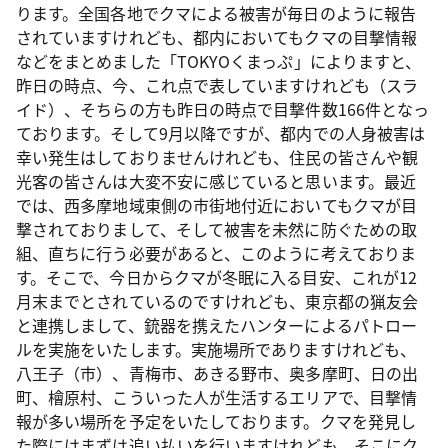
ります。全国各地でクマによる被害が毎日のように報告
されていますけれども、都内においてもクマの目撃情報
などをまとめました「TOKYOくまっぷ」によりますと、
昨日の時点、今、これ点で表していますけれども（スラ
イド）、そちらの方も昨日の時点で目撃件数166件となっ
ております。そして9月以降ですが、都内での人身被害は
幸い発生はしておりませんけれども、住民の皆さんや観
光客の皆さんは大変不安に感じていると思います。最近
では、西多摩地域東側の市街地付近においてもクマが目
撃されておりまして、そして被害を未然に防ぐための取
組、直ちに行う必要があると、このように考えておりま
す。そこで、今日からクマが冬眠に入る目安、これが12
月末までとされているのですけれども、東京都の猟友会
と連携しまして、銃器を携えたハンターによるパトロー
ルを実施をいたします。実施場所でありますけれども、
八王子（市）、青梅市、あきる野市、奥多摩町、日の出
町、檜原村、こういった人が生活するエリアで、目撃情
報が多い場所を予定をいたしております。クマを発見し
た際にはまずは追い払いを行いますけれども、そこにク