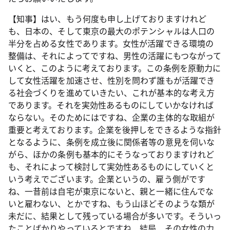
【知事】はい、もう何度も申し上げておりますけれど
も、日本の、そして東京の最大のポテンシャルは人口の
半分を占める女性であります。女性が活躍できる環境の
整備は、それによってですね、男性の活躍にもつながって
いくと、このように考えております。この条例を原動力に
して女性活躍を加速させ、性別を問わず誰もが活躍でき
る社会づくりを進めていきたい、これが基本的な考え方
であります。それを実効性あるものにしていかなければ
ならない。そのためにはですね、企業の主体的な取組が
重要と考えております。企業を後押しをできるような指針
となるように、条例を成立後に関係者等の意見を伺いな
がら、ほかの条例も基本的にそうなっておりますけれど
も、それによって検討して実効性あるものにしていくと
いう考えでございます。企業というの、雇う側がです
ね、一昔前は自宅が東京にないと、親と一緒に住んでな
いと雇わない、とかですね、もう山ほどそのような類が
未だに、結果として残っている場合が多いです。そういっ
たことばかりやっているとですね、結局、その女性の力