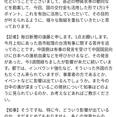
化ということでございまして、直近の物価水準の動向な
どを勘案して、今回、国の交付金も活用した形で1万1千
ポイント、これを有効に活用していただいて、その目的
が叶えられるように、様々な取組を重ねていきたいと思
っております。
【記者】毎日新聞の遠藤と申します。1点お願いします。
今月上旬にあった高市総理の台湾有事に関する答弁を巡
ってのことです。中国側は有事の発言を受けて中国国民向
けに日本への渡航自粛などを呼びかけるなど、その発言
があった、今3週間経ちましたが影響が未だに続いていま
す。都では、インバウンド強化など、そういった外国の方
もたくさん来られていますが、事業者の方であるとか、
イベントなどに影響は出ているんでしょうか。また今の
日中の溝が深まっているこの現状について知事はどのよ
うに見られているのか、お考えなどあればご教示くださ
い。
【知事】そうですね、特に今、どういう影響が出ている
のか、まだまとめてもおりません。多くの世界からの