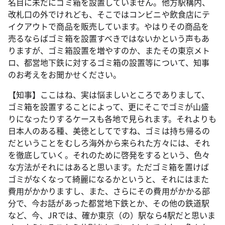
名目に未だにゴミ箱を設置していません。他方駅構内、
改札口の外でけれども、そこではコンビニや飲食店にテ
イクアウトで商品を販売しています。やはりその商品を
売るならばゴミ箱を設置すべきではないかという声もあ
りますが、ゴミ箱設置を増やすのか、またその東京メト
ロ、都営地下鉄に対するゴミ箱の設置等について、知事
のお考えをお聞かせください。
【知事】ここはね、実は悩ましいところでありまして、
ゴミ箱を設置することによって、更にそこでゴミが山盛
りになったりするケースも各地で見られます。それよりも
日本人のある種、美徳としてですね、ゴミは持ち帰るの
だということをむしろ海外から来られた方々には、それ
を徹底していく。それのために啓発をするという、色々
な方法がそれにはあると思います。ただゴミ箱を置けば
ゴミがなくなって綺麗になるかというと、それにはまた
費用がかかりますし、また、さらにその費用がかかる部
分で、今お話があった都営地下鉄とか、その他の鉄道駅
など、今、JRでは、確か東京（の）駅なら4駅だと思いま