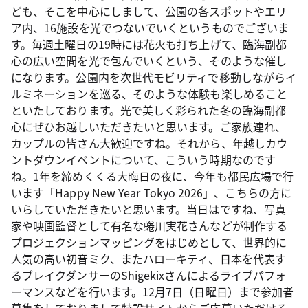
ども、そこを中心にしまして、公園の各スポットやエリ
ア内、16施設を光でつないでいくというものでございま
す。毎週土曜日の19時には花火も打ち上げて、臨海副都
心の広い空間を光で包んでいくという、そのような催し
になります。公園内を次世代モビリティで移動しながらイ
ルミネーションを巡る、そのような体験も楽しめること
といたしております。光で美しく彩られた冬の臨海副都
心にぜひお越しいただきたいと思います。ご家族連れ、
カップルの皆さん大歓迎ですね。それから、年越しカウ
ントダウンイベントについて、こういう時期なのです
ね。1年を締めくくる大晦日の夜に、今年も都民広場で行
います「Happy New Year Tokyo 2026」、こちらの方に
いらしていただきたいと思います。当日はですね、写真
家や映画監督として有名な蜷川実花さんなどが制作する
プロジェクションマッピングをはじめとして、世界的に
人気の高い初音ミク、またハローキティ、日本を代表す
るブレイクダンサーのShigekixさんによるライブパフォ
ーマンスなどを行います。12月7日（日曜日）まで参加者