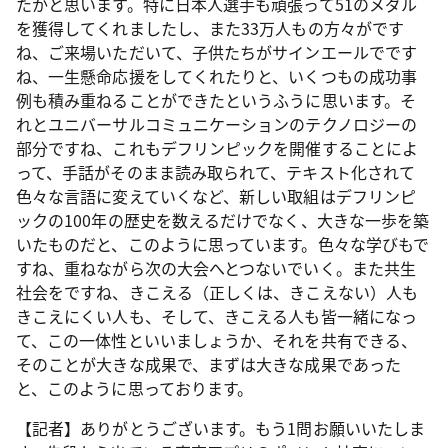
たかと思います。特に日本人選手も頑張って51のメダル
を獲得してくれましたし、また33万人もの方々がです
ね、ご来場いただいて、子供たちがサインエールでです
ね、一生懸命応援をしてくれたりと、いくつもの成功事
例も積み重ねることができたというふうに思います。そ
れとユニバーサルコミュニケーションのテクノロジーの
部分ですね、これもデフリンピックを開催することによ
って、手話がそのまま読み取られて、テキスト化されて
色々な言語に変えていくなど、新しい取組はデフリンピ
ックの100年の歴史を数えるだけでなく、大きな一歩を築
いたものだと、このように思っています。色々な学びもで
すね、重ねながら次の大会へとつないでいく。また共生
社会をですね、きこえる（正しくは、きこえない）人も
きこえにくい人も、そして、きこえる人も皆一緒になっ
て、この一体性といいましょうか、それを共有できる、
そのことが大きな成果で、まずは大きな成果であった
と、このように思っております。
【記者】ありがとうございます。もう1問お願いいたしま