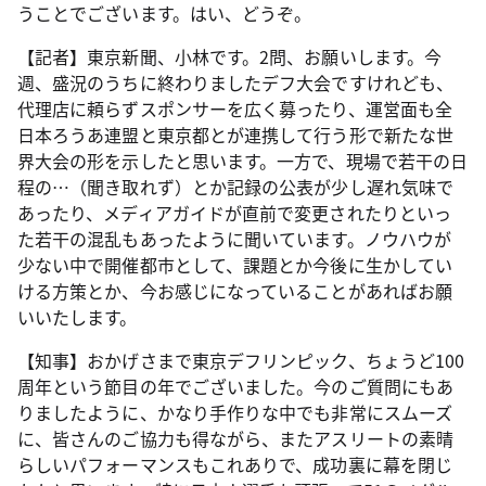
うことでございます。はい、どうぞ。
【記者】東京新聞、小林です。2問、お願いします。今
週、盛況のうちに終わりましたデフ大会ですけれども、
代理店に頼らずスポンサーを広く募ったり、運営面も全
日本ろうあ連盟と東京都とが連携して行う形で新たな世
界大会の形を示したと思います。一方で、現場で若干の日
程の…（聞き取れず）とか記録の公表が少し遅れ気味で
あったり、メディアガイドが直前で変更されたりといっ
た若干の混乱もあったように聞いています。ノウハウが
少ない中で開催都市として、課題とか今後に生かしてい
ける方策とか、今お感じになっていることがあればお願
いいたします。
【知事】おかげさまで東京デフリンピック、ちょうど100
周年という節目の年でございました。今のご質問にもあ
りましたように、かなり手作りな中でも非常にスムーズ
に、皆さんのご協力も得ながら、またアスリートの素晴
らしいパフォーマンスもこれありで、成功裏に幕を閉じ