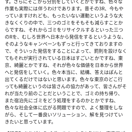
す。さらにそこから分別をしていくとかですね、色々な
作業も実際には伴うわけであります。昔その3R、今もや
っていますけれども、もったいない運動というような大
きなくくりの中で、三つのゴミをそもそも減らすことか
らですね、それからゴミをリサイクルするといった三つ
のRを、むしろ世界へ日本から発信をするというような、
そのようなキャンペーンもずっと行ってきておりますの
で、そういった発信をすることによって、罰則を設けなく
てもそれが実行されている日本はすごいとかですね、東
京、綺麗とかですね、それが色々な価値を日本から世界
へと発信をしていく。色々本当に、結構、答えはぽんと
出てくるだけではないと思います。色々な東京のどこ行
っても綺麗というのは皆さんの協力があって、皆さんがそ
れが当たり前のことだということで、ゴミの持ち帰り、
また宿泊先にゴミをどう処理をするのかとかですね、
色々な社会全体に広がる問題ですので、よく整理をしな
がら、そして一番良いソリューション、解を見つけてい
きたいと思っています。